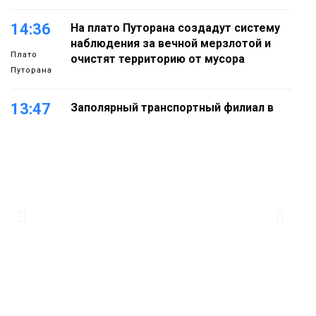
14:36
На плато Путорана создадут систему
наблюдения за вечной мерзлотой и
Плато
очистят территорию от мусора
Путорана
13:47
Заполярный транспортный филиал в
Дудинке заасфальтировал 47 тысяч
«квадратов» грузовых площадок
Новости
13:10
В Норильске лыжную базу «Оль-Гуль»
закрыли из-за появления медведя
Животные
12:25
Барнаул обошёл Красноярск в
списке городов, откуда приехали
Проекты
норильчане
Медиакомпании