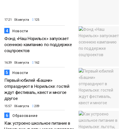
17:21 06 августа
125
4
Новости
Фонд «Наш Норильск» запускает
осеннюю кампанию по поддержке
соцпроектов
16:39 06 августа
162
5
Новости
Первый юбилей «Башни»
отпразднуют в Норильске: гостей
ждут фестиваль, квест и многое
другое
15:57 06 августа
209
6
Образование
Как устроено школьное питание в