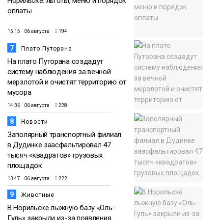
Норильске: льготы, меню и порядок
оплаты
15:15 06 августа
194
7
Плато Путорана
На плато Путорана создадут
систему наблюдения за вечной
мерзлотой и очистят территорию от
мусора
14:36 06 августа
228
8
Новости
Заполярный транспортный филиал
в Дудинке заасфальтировал 47
тысяч «квадратов» грузовых
площадок
13:47 06 августа
222
9
Животные
В Норильске лыжную базу «Оль-
Гуль» закрыли из-за появления