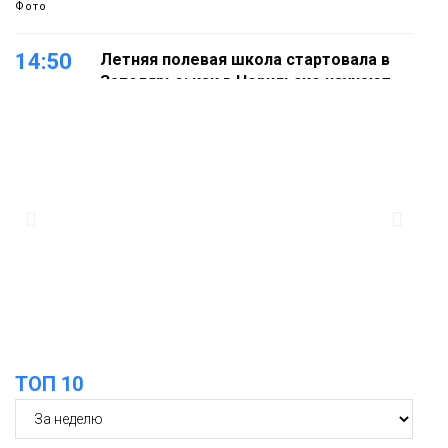
Фото
14:50
Летняя полевая школа стартовала в
Заполярье: как в Норильске изучают
27 июля
вечную мерзлоту
Наука
18:05
Автопарк АТО «ЦАТК» ЗФ «Норникеля»
пополнился новой техникой для
23 июля
работы в условиях Заполярья
Фото
18:00
Пожарный кроссфит стал одним из
самых зрелищных событий
21 июля
праздничных выходных в Норильске
Фото
ТОП 10
18:30
Заполярное лето в разгаре: Норильск
прогрелся до 29 градусов
20 июля