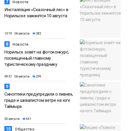
7
Новости
Инсталляция «Сказочный лес» в
Норильске зажжётся 10 августа
10:19 06 августа
282
8
Новости
Норильск зовёт на фотоконкурс,
посвященный главному
туристическому празднику
09:37 06 августа
299
9
Синоптики предупредили о ливнях,
граде и шквалистом ветре на юге
Таймыра
05 августа
441
10
Общество