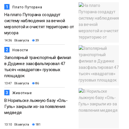
Фото
1
Плато Путорана
На плато Путорана создадут
систему наблюдения за вечной
мерзлотой и очистят территорию от
мусора
14:36 06 августа
39
2
Новости
Заполярный транспортный филиал
в Дудинке заасфальтировал 47
тысяч «квадратов» грузовых
площадок
13:47 06 августа
86
3
Животные
В Норильске лыжную базу «Оль-
Гуль» закрыли из-за появления
медведя
13:10 06 августа
181