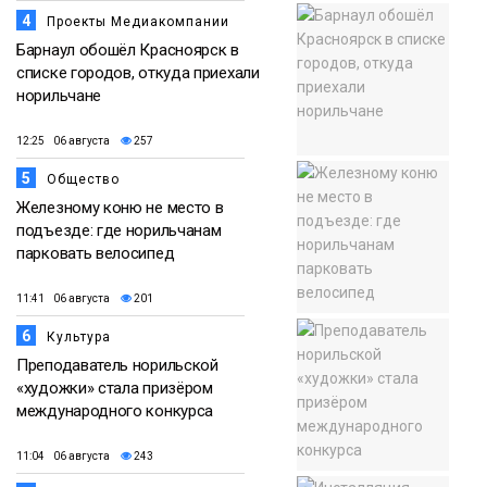
4
Проекты Медиакомпании
Барнаул обошёл Красноярск в
списке городов, откуда приехали
норильчане
12:25 06 августа
257
5
Общество
Железному коню не место в
подъезде: где норильчанам
парковать велосипед
11:41 06 августа
201
6
Культура
Преподаватель норильской
«художки» стала призёром
международного конкурса
11:04 06 августа
243