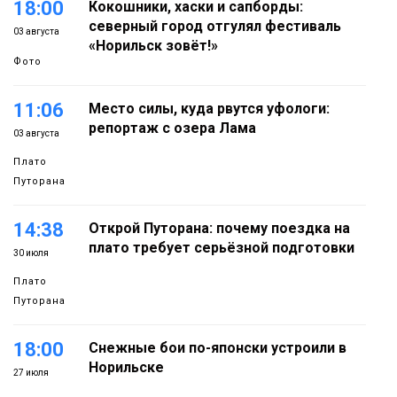
18:00
Кокошники, хаски и сапборды:
северный город отгулял фестиваль
03 августа
«Норильск зовёт!»
Фото
11:06
Место силы, куда рвутся уфологи:
репортаж с озера Лама
03 августа
Плато
Путорана
14:38
Открой Путорана: почему поездка на
плато требует серьёзной подготовки
30 июля
Плато
Путорана
18:00
Снежные бои по-японски устроили в
Норильске
27 июля