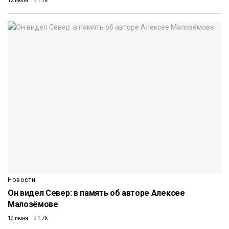
12 июля
1.7k
Новости
Он видел Север: в память об авторе Алексее
Малозёмове
19 июня
1.7k