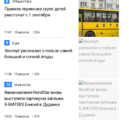
8
Общество
Правила перевозки групп детей
ужесточат с 1 сентября
11:47 10 августа
236
9
Еда
Эксперт рассказал о пользе самой
большой и сочной ягоды
11:04 10 августа
233
10
Новости
Авиакомпания NordStar вновь
выступила партнером заплыва
X‑WATERS Енисей в Дудинке
10:23 10 августа
279