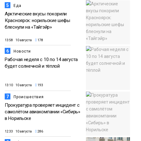
5
Еда
Арктические вкусы покорили
Красноярск: норильские шефы
блеснули на «Тайгэйр»
13:58 10 августа
178
6
Новости
Рабочая неделя с 10 по 14 августа
будет солнечной и тёплой
13:10 10 августа
193
7
Происшествия
Прокуратура проверяет инцидент с
самолётом авиакомпании «Сибирь»
в Норильске
12:33 10 августа
286