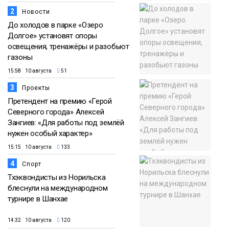
2
Новости
До холодов в парке «Озеро
Долгое» установят опоры
освещения, тренажёры и разобьют
газоны
15:58 10 августа
51
3
Проекты
Претендент на премию «Герой
Северного города» Алексей
Зангиев: «Для работы под землёй
нужен особый характер»
15:15 10 августа
133
4
Спорт
Тхэквондисты из Норильска
блеснули на международном
турнире в Шанхае
14:32 10 августа
120