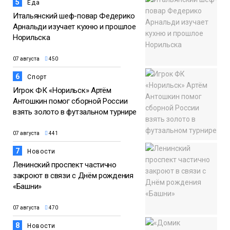
5
Еда
Итальянский шеф-повар Федерико
Арнальди изучает кухню и прошлое
Норильска
07 августа
450
6
Спорт
Игрок ФК «Норильск» Артём
Антошкин помог сборной России
взять золото в футзальном турнире
07 августа
441
7
Новости
Ленинский проспект частично
закроют в связи с Днём рождения
«Башни»
07 августа
470
8
Новости