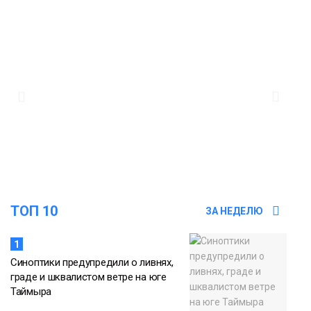
13:11
«Привет из отпуска»: победитель
летнего розыгрыша от «Северного
города» получила свой приз
Общество
12:32
Торжественная церемония
бракосочетания снова прошла в
«Башне»
Общество
ТОП 10
ЗА НЕДЕЛЮ
1
Синоптики предупредили о ливнях,
граде и шквалистом ветре на юге
Таймыра