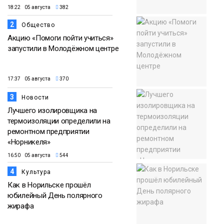
18:22 05 августа
382
2
Общество
Акцию «Помоги пойти учиться»
запустили в Молодёжном центре
17:37 05 августа
370
3
Новости
Лучшего изолировщика на
термоизоляции определили на
ремонтном предприятии
«Норникеля»
16:50 05 августа
544
4
Культура
Как в Норильске прошёл
юбилейный День полярного
жирафа