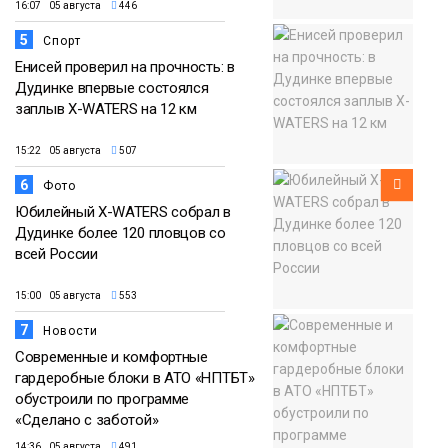
16:07 05 августа
446
5
Спорт
Енисей проверил на прочность: в
Дудинке впервые состоялся
заплыв X-WATERS на 12 км
15:22 05 августа
507
6
Фото
Юбилейный X-WATERS собрал в
Дудинке более 120 пловцов со
всей России
15:00 05 августа
553
7
Новости
Современные и комфортные
гардеробные блоки в АТО «НПТБТ»
обустроили по программе
«Сделано с заботой»
14:36 05 августа
491