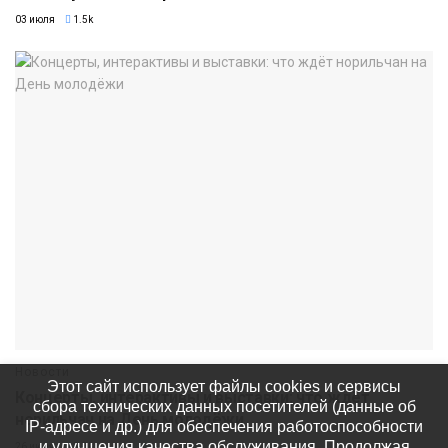
03 июля
1.5k
Новости
Этот сайт использует файлы cookies и сервисы
Концерты, интерактивы и выставки: что ждёт
сбора технических данных посетителей (данные об
норильчан на День молодёжи
IP-адресе и др.) для обеспечения работоспособности
и улучшения качества обслуживания. Продолжая
26 июня
3.8k