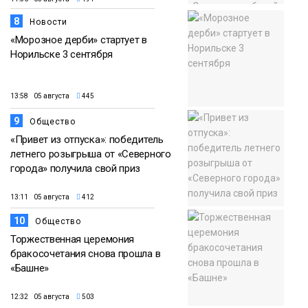
8
Новости
«Морозное дерби» стартует в
Норильске 3 сентября
13:58 05 августа
445
9
Общество
«Привет из отпуска»: победитель
летнего розыгрыша от «Северного
города» получила свой приз
13:11 05 августа
412
10
Общество
Торжественная церемония
бракосочетания снова прошла в
«Башне»
12:32 05 августа
503