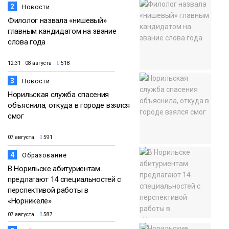
2
Новости
Филолог назвала «нишевый»
главным кандидатом на звание
слова года
12:31 08 августа
518
3
Новости
Норильская служба спасения
объяснила, откуда в городе взялся
смог
07 августа
591
4
Образование
В Норильске абитуриентам
предлагают 14 специальностей с
перспективой работы в
«Норникеле»
07 августа
587