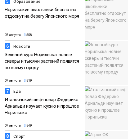
5
Образование
Норильские школьники бесплатно
отдохнут на берегу Японского моря
07 августа
558
6
Новости
Зелёный курс Норильска: новые
скверы и тысячи растений появятся
по всему городу
07 августа
519
7
Еда
Итальянский шеф-повар Федерико
Арнальди изучает кухню и прошлое
Норильска
07 августа
549
8
Спорт