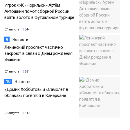
Игрок ФК «Норильск» Артём
Антошкин помог сборной России
взять золото в футзальном турнире
07 августа
544
9
Новости
Ленинский проспект частично
закроют в связи с Днём рождения
«Башни»
07 августа
651
10
Новости
«Домик Хоббитов» и «Самолёт в
облаках» появятся в Кайеркане
07 августа
517