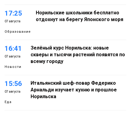
17:25
Норильские школьники бесплатно
отдохнут на берегу Японского моря
07 августа
Образование
16:41
Зелёный курс Норильска: новые
скверы и тысячи растений появятся по
07 августа
всему городу
Новости
15:56
Итальянский шеф-повар Федерико
Арнальди изучает кухню и прошлое
07 августа
Норильска
Еда
15:11
Игрок ФК «Норильск» Артём Антошкин
помог сборной России взять золото в
07 августа
футзальном турнире