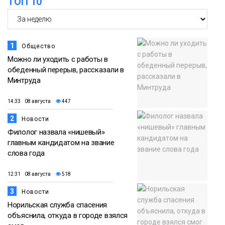
ТОП 10
Новости
1
Общество
Можно ли уходить с работы в
обеденный перерыв, рассказали в
Минтруда
14:33 08 августа
447
2
Новости
Филолог назвала «нишевый»
главным кандидатом на звание
слова года
12:31 08 августа
518
3
Новости
Норильская служба спасения
объяснила, откуда в городе взялся