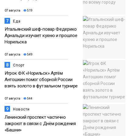
07 августа
519
7
Еда
Итальянский шеф-повар Федерико
Арнальди изучает кухню и прошлое
Норильска
07 августа
549
8
Спорт
Игрок ФК «Норильск» Артём
Антошкин помог сборной России
взять золото в футзальном турнире
07 августа
544
9
Новости
Ленинский проспект частично
закроют в связи с Днём рождения
«Башни»