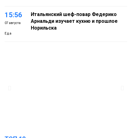
15:56
Итальянский шеф-повар Федерико
Арнальди изучает кухню и прошлое
07 августа
Норильска
Еда
15:11
Игрок ФК «Норильск» Артём Антошкин
помог сборной России взять золото в
07 августа
футзальном турнире
Спорт
14:30
Ленинский проспект частично закроют
в связи с Днём рождения «Башни»
07 августа
Новости
13:59
«Домик Хоббитов» и «Самолёт в
облаках» появятся в Кайеркане
07 августа