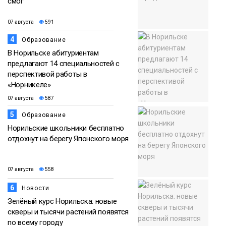
смог
07 августа
591
4
Образование
В Норильске абитуриентам
предлагают 14 специальностей с
перспективой работы в
«Норникеле»
07 августа
587
5
Образование
Норильские школьники бесплатно
отдохнут на берегу Японского моря
07 августа
558
6
Новости
Зелёный курс Норильска: новые
скверы и тысячи растений появятся
по всему городу