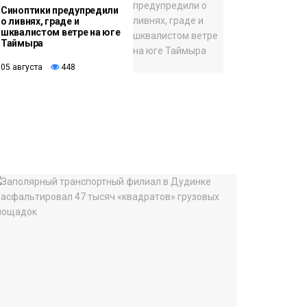
Синоптики предупредили
о ливнях, граде и
шквалистом ветре на юге
Таймыра
05 августа
448