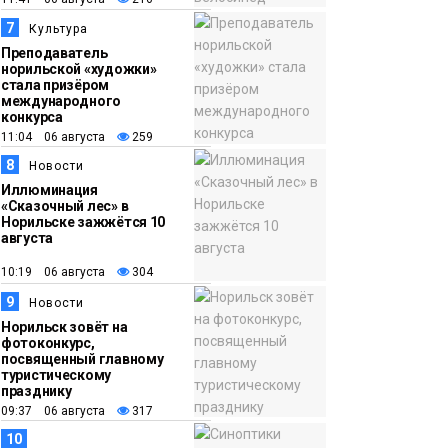
7
Культура
Преподаватель
норильской «художки»
стала призёром
международного
конкурса
11:04 06 августа
259
8
Новости
Иллюминация
«Сказочный лес» в
Норильске зажжётся 10
августа
10:19 06 августа
304
9
Новости
Норильск зовёт на
фотоконкурс,
посвященный главному
туристическому
празднику
09:37 06 августа
317
10