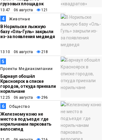
празднику
Новости
грузовых площадок
13:47 06 августа
121
18:22
Синоптики
4
Животные
05 августа
предупредили о
В Норильске лыжную
базу «Оль-Гуль» закрыли
ливнях, граде и
из-за появления медведя
шквалистом ветре на
юге Таймыра
13:10 06 августа
218
5
Проекты Медиакомпании
Барнаул обошёл
Красноярск в списке
городов, откуда приехали
норильчане
12:25 06 августа
296
6
Общество
Железному коню не
место в подъезде: где
норильчанам парковать
велосипед
11:41 06 августа
216