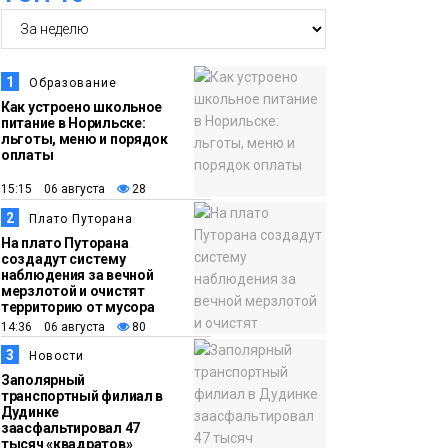
норильской
«художки» стала
призёром
1
Образование
международного
Как устроено школьное
питание в Норильске:
конкурса
Культура
льготы, меню и порядок
оплаты
10:19
Иллюминация
15:15 06 августа
28
«Сказочный лес» в
2
Плато Путорана
Норильске зажжётся
На плато Путорана
10 августа
создадут систему
Новости
наблюдения за вечной
мерзлотой и очистят
территорию от мусора
09:37
Норильск зовёт на
14:36 06 августа
80
фотоконкурс,
3
Новости
посвященный
Заполярный
главному
транспортный филиал в
Дудинке
туристическому
заасфальтировал 47
тысяч «квадратов»