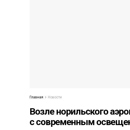
52)
558)
Главная
Новости
Возле норильского аэро
с современным освеще