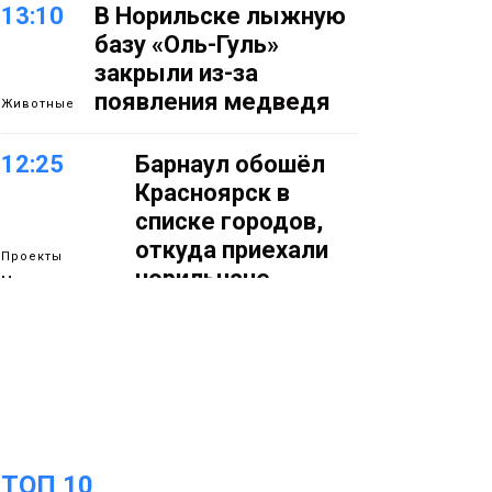
13:10
В Норильске лыжную
базу «Оль-Гуль»
закрыли из-за
появления медведя
Животные
12:25
Барнаул обошёл
Красноярск в
списке городов,
откуда приехали
Проекты
норильчане
Медиакомпании
11:41
Железному коню не
место в подъезде:
где норильчанам
парковать велосипед
Общество
ТОП 10
11:04
Преподаватель