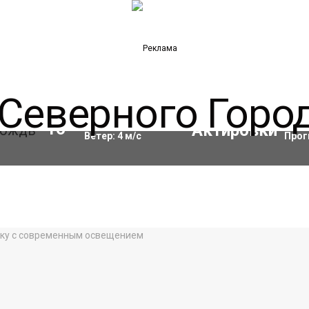
Влажность:
90
%
Акти
16
°C
Ветер:
4
м/с
Прог