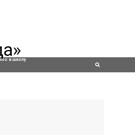
ровки
ноз:
в школу