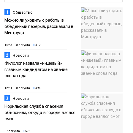
1
Общество
Можно ли уходить с работы в
обеденный перерыв, рассказали в
Минтруда
14:33 08 августа
412
2
Новости
Филолог назвала «нишевый»
главным кандидатом на звание
слова года
12:31 08 августа
494
3
Новости
Норильская служба спасения
объяснила, откуда в городе взялся
смог
07 августа
575