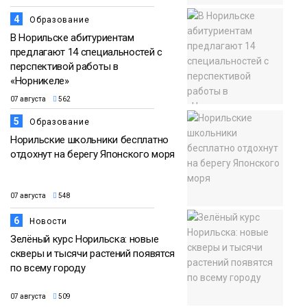
4
Образование
В Норильске абитуриентам
предлагают 14 специальностей с
перспективой работы в
«Норникеле»
07 августа
562
5
Образование
Норильские школьники бесплатно
отдохнут на берегу Японского моря
07 августа
548
6
Новости
Зелёный курс Норильска: новые
скверы и тысячи растений появятся
по всему городу
07 августа
509