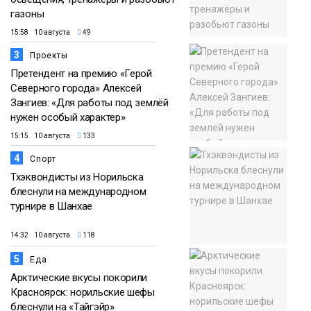
газоны
15:58 10 августа
49
3
Проекты
Претендент на премию «Герой
Северного города» Алексей
Зангиев: «Для работы под землёй
нужен особый характер»
15:15 10 августа
133
4
Спорт
Тхэквондисты из Норильска
блеснули на международном
турнире в Шанхае
14:32 10 августа
118
5
Еда
Арктические вкусы покорили
Красноярск: норильские шефы
блеснули на «Тайгэйр»