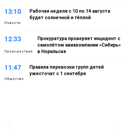
13:10
Рабочая неделя с 10 по 14 августа
будет солнечной и тёплой
Новости
12:33
Прокуратура проверяет инцидент с
самолётом авиакомпании «Сибирь»
в Норильске
Происшествия
11:47
Правила перевозки групп детей
ужесточат с 1 сентября
Общество
11:04
Эксперт рассказал о пользе самой
большой и сочной ягоды
Еда
10:23
Авиакомпания NordStar вновь
выступила партнером заплыва