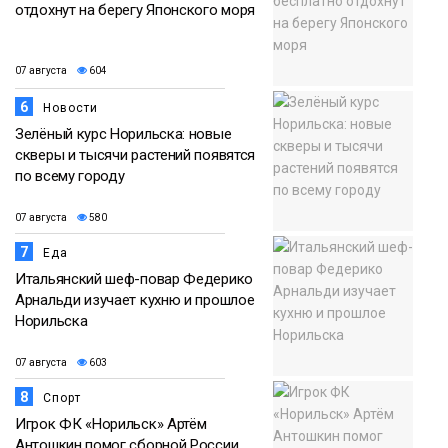
отдохнут на берегу Японского моря
07 августа
604
6
Новости
Зелёный курс Норильска: новые
скверы и тысячи растений появятся
по всему городу
07 августа
580
7
Еда
Итальянский шеф-повар Федерико
Арнальди изучает кухню и прошлое
Норильска
07 августа
603
8
Спорт
Игрок ФК «Норильск» Артём
Антошкин помог сборной России