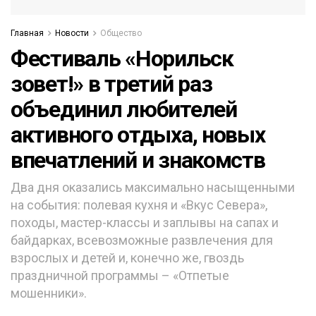
Главная
Новости
Общество
Фестиваль «Норильск
зовет!» в третий раз
объединил любителей
активного отдыха, новых
впечатлений и знакомств
Два дня оказались максимально насыщенными
на события: полевая кухня и «Вкус Севера»,
походы, мастер-классы и заплывы на сапах и
байдарках, всевозможные развлечения для
взрослых и детей и, конечно же, гвоздь
праздничной программы – «Отпетые
мошенники».