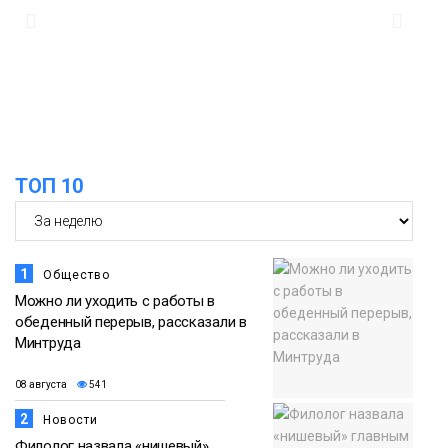
23 июля
работы в условиях Заполярья
Фото
18:00
Пожарный кроссфит стал одним из
самых зрелищных событий
21 июля
праздничных выходных в Норильске
Фото
ТОП 10
18:30
Заполярное лето в разгаре: Норильск
прогрелся до 29 градусов
20 июля
Фото
1
Общество
Можно ли уходить с работы в
обеденный перерыв, рассказали в
Минтруда
08 августа
541
2
Новости
Филолог назвала «нишевый»