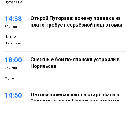
Путорана
14:38
Открой Путорана: почему поездка на
плато требует серьёзной подготовки
30 июля
Плато
Путорана
18:00
Снежные бои по-японски устроили в
Норильске
27 июля
Фото
14:50
Летняя полевая школа стартовала в
Заполярье: как в Норильске изучают
27 июля
вечную мерзлоту
Наука
18:05
Автопарк АТО «ЦАТК» ЗФ «Норникеля»
пополнился новой техникой для