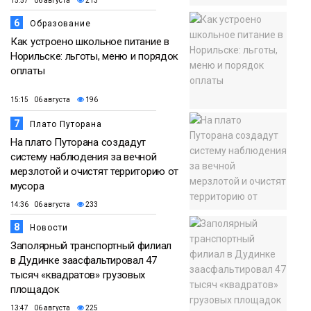
15:57 06 августа
213
6
Образование
Как устроено школьное питание в
Норильске: льготы, меню и порядок
оплаты
15:15 06 августа
196
7
Плато Путорана
На плато Путорана создадут
систему наблюдения за вечной
мерзлотой и очистят территорию от
мусора
14:36 06 августа
233
8
Новости
Заполярный транспортный филиал
в Дудинке заасфальтировал 47
тысяч «квадратов» грузовых
площадок
13:47 06 августа
225