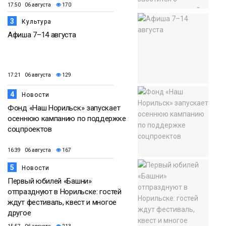
17:50 06 августа
170
3
Культура
Афиша 7–14 августа
17:21 06 августа
129
4
Новости
Фонд «Наш Норильск» запускает
осеннюю кампанию по поддержке
соцпроектов
16:39 06 августа
167
5
Новости
Первый юбилей «Башни»
отпразднуют в Норильске: гостей
ждут фестиваль, квест и многое
другое