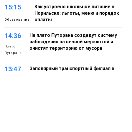
15:15
Как устроено школьное питание в
Норильске: льготы, меню и порядок
оплаты
Образование
14:36
На плато Путорана создадут систему
наблюдения за вечной мерзлотой и
Плато
очистят территорию от мусора
Путорана
13:47
Заполярный транспортный филиал в
Дудинке заасфальтировал 47 тысяч
«квадратов» грузовых площадок
Новости
13:10
В Норильске лыжную базу «Оль-Гуль»
закрыли из-за появления медведя
Животные
12:25
Барнаул обошёл Красноярск в
списке городов, откуда приехали