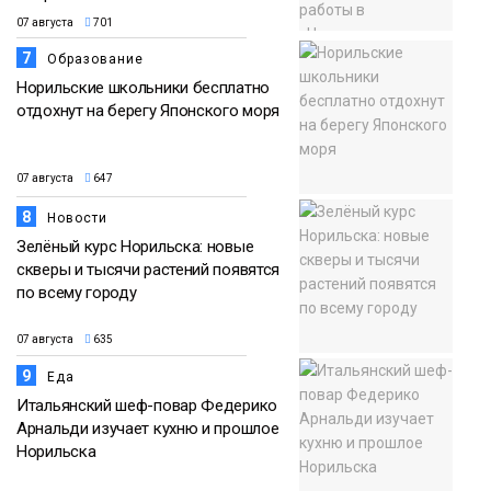
07 августа
701
7
Образование
Норильские школьники бесплатно
отдохнут на берегу Японского моря
07 августа
647
8
Новости
Зелёный курс Норильска: новые
скверы и тысячи растений появятся
по всему городу
07 августа
635
9
Еда
Итальянский шеф-повар Федерико
Арнальди изучает кухню и прошлое
Норильска