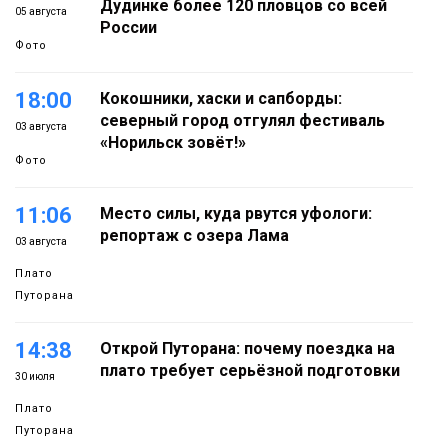
Дудинке более 120 пловцов со всей
05 августа
России
Фото
18:00
Кокошники, хаски и сапборды:
северный город отгулял фестиваль
03 августа
«Норильск зовёт!»
Фото
11:06
Место силы, куда рвутся уфологи:
репортаж с озера Лама
03 августа
Плато
Путорана
14:38
Открой Путорана: почему поездка на
плато требует серьёзной подготовки
30 июля
Плато
Путорана