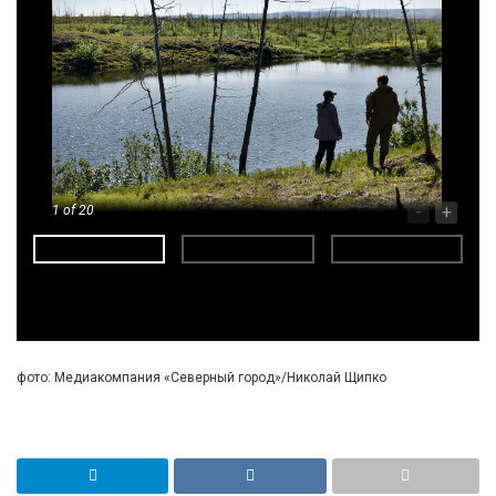
-
+
1
of 20
фото: Медиакомпания «Северный город»/Николай Щипко