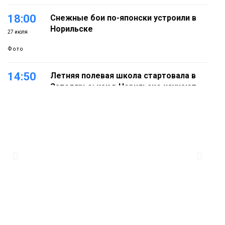
18:00
Снежные бои по-японски устроили в
Норильске
27 июля
Фото
14:50
Летняя полевая школа стартовала в
Заполярье: как в Норильске изучают
27 июля
вечную мерзлоту
Наука
18:05
Автопарк АТО «ЦАТК» ЗФ «Норникеля»
пополнился новой техникой для
23 июля
работы в условиях Заполярья
Фото
18:00
Пожарный кроссфит стал одним из
самых зрелищных событий
21 июля
праздничных выходных в Норильске
Фото