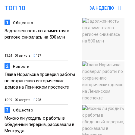
ТОП 10
ЗА НЕДЕЛЮ
18:30
Заполярное лето в разгаре: Норильск
прогрелся до 29 градусов
1
Общество
20 июля
Задолженность по алиментам в
Фото
регионе снизилась на 500 млн
13:24 09 августа
137
2
Новости
Глава Норильска проверил работы
по сохранению исторических
домов на Ленинском проспекте
10:19 09 августа
298
3
Общество
Можно ли уходить с работы в
обеденный перерыв, рассказали в
Минтруда