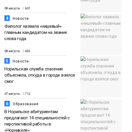
08 августа
601
4
Новости
Филолог назвала «нишевый»
главным кандидатом на звание
слова года
08 августа
655
5
Новости
Норильская служба спасения
объяснила, откуда в городе взялся
смог
07 августа
712
6
Образование
В Норильске абитуриентам
предлагают 14 специальностей с
перспективой работы в
«Норникеле»