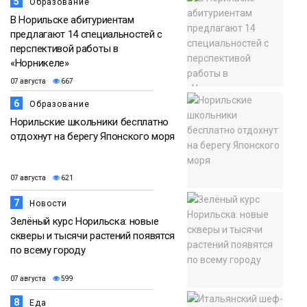
5
Образование
В Норильске абитуриентам
предлагают 14 специальностей с
перспективой работы в
«Норникеле»
07 августа
667
6
Образование
Норильские школьники бесплатно
отдохнут на берегу Японского моря
07 августа
621
7
Новости
Зелёный курс Норильска: новые
скверы и тысячи растений появятся
по всему городу
07 августа
599
8
Еда