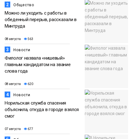
2
Общество
Можно ли уходить с работы в
обеденный перерыв, рассказали в
Минтруда
08 августа
563
3
Новости
Филолог назвала «нишевый»
главным кандидатом на звание
слова года
08 августа
620
4
Новости
Норильская служба спасения
объяснила, откуда в городе взялся
смог
07 августа
677