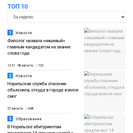
будут зябкими, пасмурными и
07 августа
ТОП 10
дождливыми
Новости
1
Новости
Филолог назвала «нишевый»
главным кандидатом на звание
слова года
12:31 08 августа
125
2
Новости
Норильская служба спасения
объяснила, откуда в городе взялся
смог
07 августа
468
3
Образование
В Норильске абитуриентам
предлагают 14 специальностей с