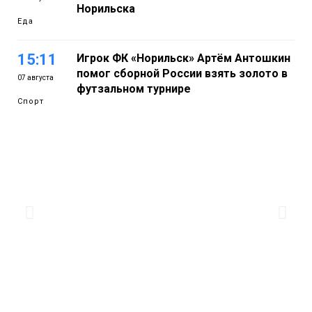
Норильска
Еда
15:11
Игрок ФК «Норильск» Артём Антошкин
помог сборной России взять золото в
07 августа
футзальном турнире
Спорт
14:30
Ленинский проспект частично закроют
в связи с Днём рождения «Башни»
07 августа
Новости
13:59
«Домик Хоббитов» и «Самолёт в
облаках» появятся в Кайеркане
07 августа
Новости
13:08
Предстоящие выходные в Норильске