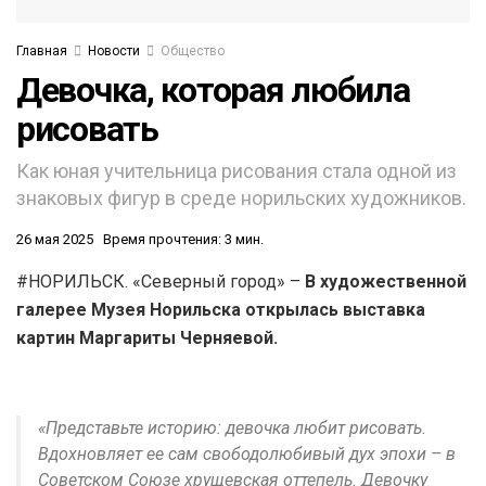
Главная
Новости
Общество
Девочка, которая любила
рисовать
Как юная учительница рисования стала одной из
знаковых фигур в среде норильских художников.
26 мая 2025
Время прочтения: 3 мин.
#НОРИЛЬСК. «Северный город» –
В художественной
галерее Музея Норильска открылась выставка
картин Маргариты Черняевой.
«Представьте историю: девочка любит рисовать.
Вдохновляет ее сам свободолюбивый дух эпохи – в
Советском Союзе хрущевская оттепель. Девочку