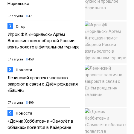
Норильска
07 августа
471
7
Спорт
Игрок ФК «Норильск» Артём
Антошкин помог сборной России
взять золото в футзальном турнире
07 августа
458
8
Новости
Ленинский проспект частично
закроют в связи с Днём рождения
«Башни»
07 августа
499
9
Новости
«Домик Хоббитов» и «Самолёт в
облаках» появятся в Кайеркане