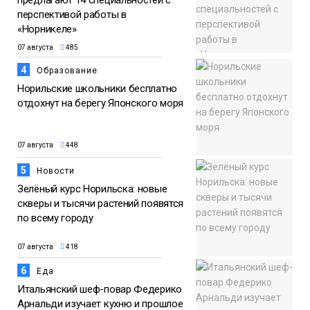
перспективой работы в
«Норникеле»
07 августа
485
4
Образование
Норильские школьники бесплатно
отдохнут на берегу Японского моря
07 августа
448
5
Новости
Зелёный курс Норильска: новые
скверы и тысячи растений появятся
по всему городу
07 августа
418
6
Еда
Итальянский шеф-повар Федерико
Арнальди изучает кухню и прошлое