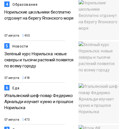
4
Образование
Норильские школьники бесплатно
отдохнут на берегу Японского моря
07 августа
450
5
Новости
Зелёный курс Норильска: новые
скверы и тысячи растений появятся
по всему городу
07 августа
418
6
Еда
Итальянский шеф-повар Федерико
Арнальди изучает кухню и прошлое
Норильска
07 августа
473