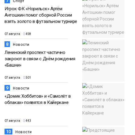
7
Спорт
Игрок ФК «Норильск» Артём
Антошкин помог сборной России
взять золото в футзальном турнире
07 августа
458
8
Новости
Ленинский проспект частично
закроют в связи с Днём рождения
«Башни»
07 августа
501
9
Новости
«Домик Хоббитов» и «Самолёт в
облаках» появятся в Кайеркане
07 августа
443
10
Новости