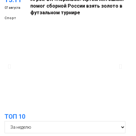
помог сборной России взять золото в
07 августа
футзальном турнире
Спорт
14:30
Ленинский проспект частично закроют
в связи с Днём рождения «Башни»
07 августа
Новости
13:59
«Домик Хоббитов» и «Самолёт в
облаках» появятся в Кайеркане
07 августа
Новости
13:08
Предстоящие выходные в Норильске
будут зябкими, пасмурными и
07 августа
ТОП 10
дождливыми
Новости