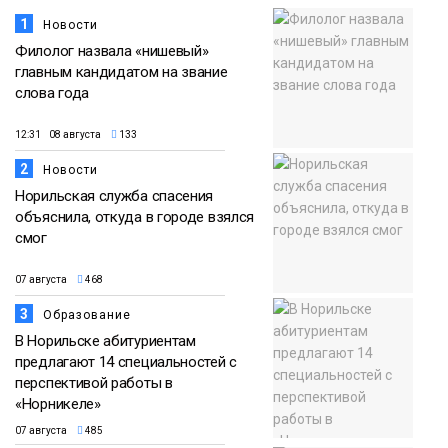
1
Новости
Филолог назвала «нишевый»
главным кандидатом на звание
слова года
12:31 08 августа
133
2
Новости
Норильская служба спасения
объяснила, откуда в городе взялся
смог
07 августа
468
3
Образование
В Норильске абитуриентам
предлагают 14 специальностей с
перспективой работы в
«Норникеле»
07 августа
485