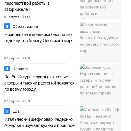
перспективой работы в
«Норникеле»
07 августа
462
3
Образование
Норильские школьники бесплатно
отдохнут на берегу Японского моря
07 августа
423
4
Новости
Зелёный курс Норильска: новые
скверы и тысячи растений появятся
по всему городу
07 августа
389
5
Еда
Итальянский шеф-повар Федерико
Арнальди изучает кухню и прошлое