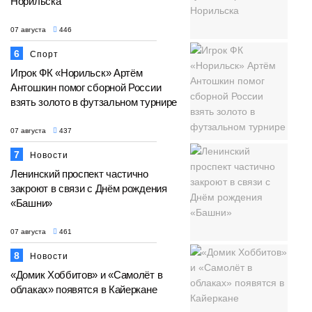
Норильска
07 августа
446
6
Спорт
Игрок ФК «Норильск» Артём
Антошкин помог сборной России
взять золото в футзальном турнире
07 августа
437
7
Новости
Ленинский проспект частично
закроют в связи с Днём рождения
«Башни»
07 августа
461
8
Новости
«Домик Хоббитов» и «Самолёт в
облаках» появятся в Кайеркане