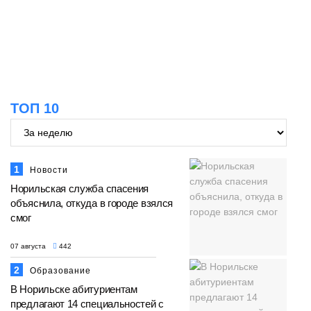
13:08
Предстоящие выходные в Норильске
будут зябкими, пасмурными и
07 августа
дождливыми
Новости
12:32
Как в Норильске помогают женщинам
из исправительного центра
ТОП 10
07 августа
адаптироваться к жизни
Общество
1
Новости
Норильская служба спасения
объяснила, откуда в городе взялся
смог
07 августа
442
2
Образование
В Норильске абитуриентам
предлагают 14 специальностей с