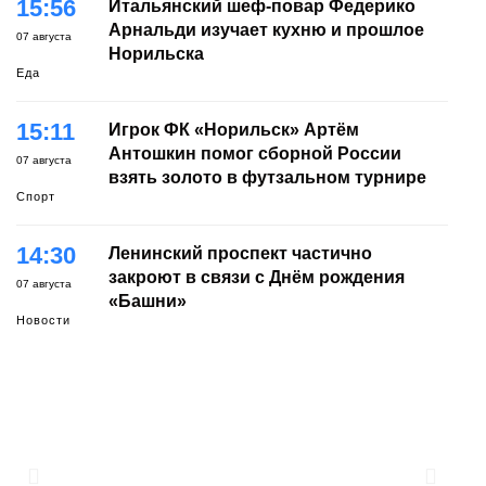
15:56
Итальянский шеф-повар Федерико
Арнальди изучает кухню и прошлое
07 августа
Норильска
Еда
15:11
Игрок ФК «Норильск» Артём
Антошкин помог сборной России
07 августа
взять золото в футзальном турнире
Спорт
14:30
Ленинский проспект частично
закроют в связи с Днём рождения
07 августа
«Башни»
Новости
13:59
«Домик Хоббитов» и «Самолёт в
облаках» появятся в Кайеркане
07 августа
Новости