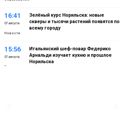
16:41
Зелёный курс Норильска: новые
скверы и тысячи растений появятся по
07 августа
всему городу
Новости
15:56
Итальянский шеф-повар Федерико
Арнальди изучает кухню и прошлое
07 августа
Норильска
Еда
15:11
Игрок ФК «Норильск» Артём Антошкин
помог сборной России взять золото в
07 августа
футзальном турнире
Спорт
14:30
Ленинский проспект частично закроют
в связи с Днём рождения «Башни»
07 августа