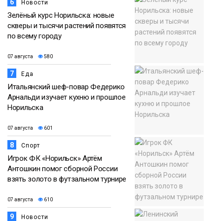
6
Новости
Зелёный курс Норильска: новые
скверы и тысячи растений появятся
по всему городу
07 августа
580
7
Еда
Итальянский шеф-повар Федерико
Арнальди изучает кухню и прошлое
Норильска
07 августа
601
8
Спорт
Игрок ФК «Норильск» Артём
Антошкин помог сборной России
взять золото в футзальном турнире
07 августа
610
9
Новости