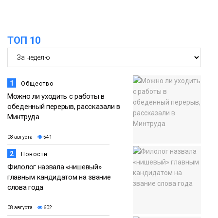
Новости
13:59
«Домик Хоббитов» и «Самолёт в
ТОП 10
облаках» появятся в Кайеркане
07 августа
Новости
1
Общество
Можно ли уходить с работы в
обеденный перерыв, рассказали в
Минтруда
08 августа
541
2
Новости
Филолог назвала «нишевый»
главным кандидатом на звание
слова года
08 августа
602