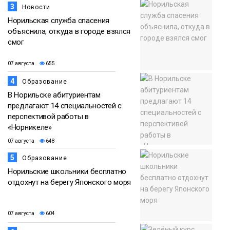
3
Новости
Норильская служба спасения
объяснила, откуда в городе взялся
смог
07 августа
655
4
Образование
В Норильске абитуриентам
предлагают 14 специальностей с
перспективой работы в
«Норникеле»
07 августа
648
5
Образование
Норильские школьники бесплатно
отдохнут на берегу Японского моря
07 августа
604