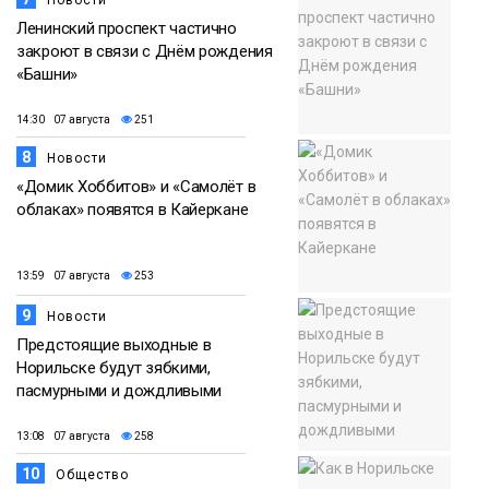
Ленинский проспект частично
закроют в связи с Днём рождения
«Башни»
14:30 07 августа
251
8
Новости
«Домик Хоббитов» и «Самолёт в
облаках» появятся в Кайеркане
13:59 07 августа
253
9
Новости
Предстоящие выходные в
Норильске будут зябкими,
пасмурными и дождливыми
13:08 07 августа
258
10
Общество