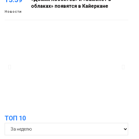
облаках» появятся в Кайеркане
Новости
13:08
Предстоящие выходные в Норильске
будут зябкими, пасмурными и
дождливыми
Новости
12:32
Как в Норильске помогают женщинам
из исправительного центра
адаптироваться к жизни
Общество
ТОП 10