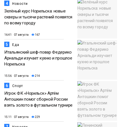
4
Новости
Зелёный курс Норильска: новые
скверы и тысячи растений появятся
по всему городу
16:41 07 августа
167
5
Еда
Итальянский шеф-повар Федерико
Арнальди изучает кухню и прошлое
Норильска
15:56 07 августа
214
6
Спорт
Игрок ФК «Норильск» Артём
Антошкин помог сборной России
взять золото в футзальном турнире
15:11 07 августа
229
7
Новости