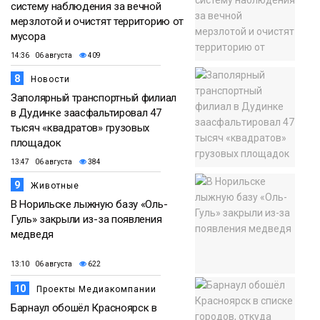
систему наблюдения за вечной
мерзлотой и очистят территорию от
мусора
14:36 06 августа
409
8
Новости
Заполярный транспортный филиал
в Дудинке заасфальтировал 47
тысяч «квадратов» грузовых
площадок
13:47 06 августа
384
9
Животные
В Норильске лыжную базу «Оль-
Гуль» закрыли из-за появления
медведя
13:10 06 августа
622
10
Проекты Медиакомпании
Барнаул обошёл Красноярск в