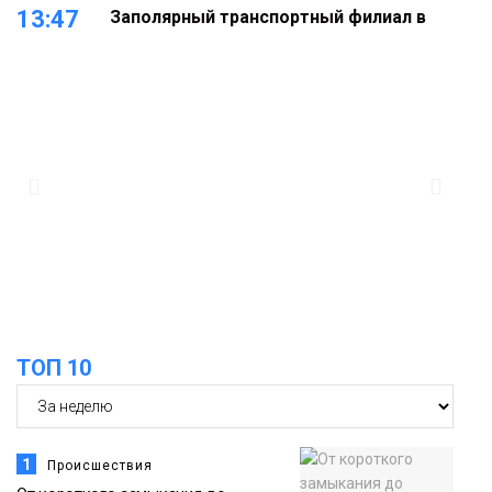
13:47
Заполярный транспортный филиал в
Дудинке заасфальтировал 47 тысяч
«квадратов» грузовых площадок
Новости
13:10
В Норильске лыжную базу «Оль-Гуль»
закрыли из-за появления медведя
Животные
12:25
Барнаул обошёл Красноярск в
списке городов, откуда приехали
Проекты
норильчане
Медиакомпании
ТОП 10
1
Происшествия