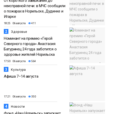
От короткого замыкания до
неисправной печи: в МЧС сообщили
о пожарах в Норильске, Дудинке и
Игарке
18:25 06 августа
411
2
Здоровье
Номинант на премию «Герой
Северного города» Анастасия
Батуринец 24 года заботится о
здоровье жителей Норильска
17:50 06 августа
564
3
Культура
Афиша 7–14 августа
17:21 06 августа
350
4
Новости
Фонд «Наш Норильск» запускает