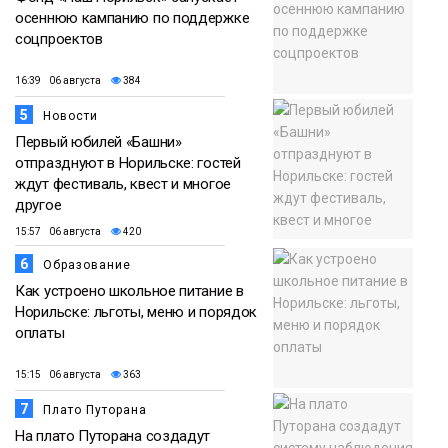
осеннюю кампанию по поддержке
соцпроектов
16:39 06 августа
384
5
Новости
Первый юбилей «Башни»
отпразднуют в Норильске: гостей
ждут фестиваль, квест и многое
другое
15:57 06 августа
420
6
Образование
Как устроено школьное питание в
Норильске: льготы, меню и порядок
оплаты
15:15 06 августа
363
7
Плато Путорана
На плато Путорана создадут