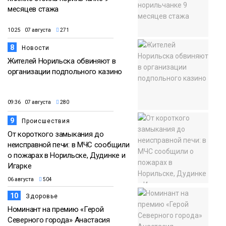
месяцев стажа
10:25 07 августа
271
8
Новости
Жителей Норильска обвиняют в
организации подпольного казино
09:36 07 августа
280
9
Происшествия
От короткого замыкания до
неисправной печи: в МЧС сообщили
о пожарах в Норильске, Дудинке и
Игарке
06 августа
504
10
Здоровье
Номинант на премию «Герой
Северного города» Анастасия