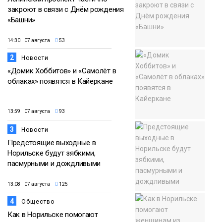
закроют в связи с Днём рождения
«Башни»
14:30 07 августа
53
2
Новости
«Домик Хоббитов» и «Самолёт в
облаках» появятся в Кайеркане
13:59 07 августа
93
3
Новости
Предстоящие выходные в
Норильске будут зябкими,
пасмурными и дождливыми
13:08 07 августа
125
4
Общество
Как в Норильске помогают