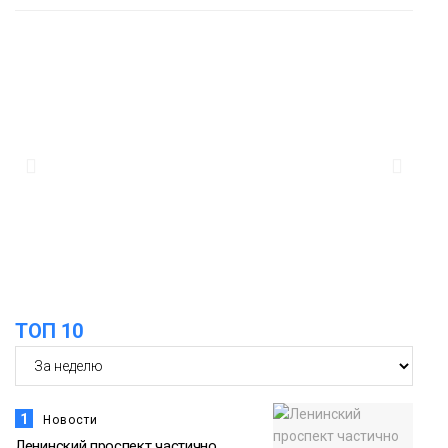
18:25
От короткого замыкания до
неисправной печи: в МЧС сообщили
06 августа
о пожарах в Норильске, Дудинке и
Игарке
Происшествия
17:50
Номинант на премию «Герой
Северного города» Анастасия
06 августа
Батуринец 24 года заботится о
здоровье жителей Норильска
Здоровье
ТОП 10
1
Новости
Ленинский проспект частично