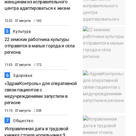
женщинам из исправительного
центра адаптироваться к жизни
12:32 07 августа
142
5
Культура
22 земских работника культуры
отправятся в малые города и сёла
региона
11:53 07 августа
172
6
Здоровье
«ЗдравКонтроль» для оперативной
связи пациентов с
медучреждениями запустили в
регионе
11:10 07 августа
205
7
Общество
Исправленная дата в трудовой
книжке стоила норильчанке 9