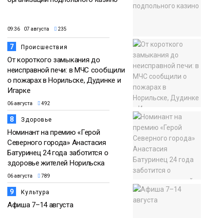
09:36 07 августа
235
7
Происшествия
От короткого замыкания до
неисправной печи: в МЧС сообщили
о пожарах в Норильске, Дудинке и
Игарке
06 августа
492
8
Здоровье
Номинант на премию «Герой
Северного города» Анастасия
Батуринец 24 года заботится о
здоровье жителей Норильска
06 августа
789
9
Культура
Афиша 7–14 августа