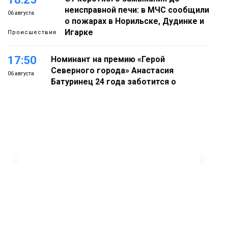
неисправной печи: в МЧС сообщили
06 августа
о пожарах в Норильске, Дудинке и
Игарке
Происшествия
17:50
Номинант на премию «Герой
Северного города» Анастасия
06 августа
Батуринец 24 года заботится о
здоровье жителей Норильска
Здоровье
17:21
Афиша 7–14 августа
06 августа
Культура
16:39
Фонд «Наш Норильск» запускает
осеннюю кампанию по поддержке
06 августа
соцпроектов
Новости