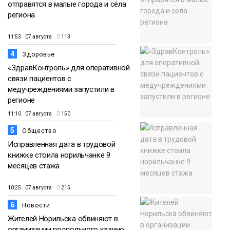
отправятся в малые города и сёла
региона
11:53 07 августа
113
4
Здоровье
«ЗдравКонтроль» для оперативной
связи пациентов с
медучреждениями запустили в
регионе
11:10 07 августа
150
5
Общество
Исправленная дата в трудовой
книжке стоила норильчанке 9
месяцев стажа
10:25 07 августа
215
6
Новости
Жителей Норильска обвиняют в
организации подпольного казино