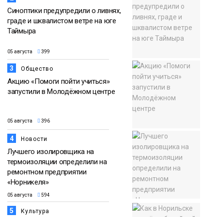
Синоптики предупредили о ливнях,
граде и шквалистом ветре на юге
Таймыра
05 августа
399
3
Общество
Акцию «Помоги пойти учиться»
запустили в Молодёжном центре
05 августа
396
4
Новости
Лучшего изолировщика на
термоизоляции определили на
ремонтном предприятии
«Норникеля»
05 августа
594
5
Культура