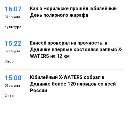
16:07
Как в Норильске прошёл юбилейный
День полярного жирафа
05 августа
Культура
15:22
Енисей проверил на прочность: в
Дудинке впервые состоялся заплыв X-
05 августа
WATERS на 12 км
Спорт
15:00
Юбилейный X-WATERS собрал в
Дудинке более 120 пловцов со всей
05 августа
России
Фото
14:36
Современные и комфортные
гардеробные блоки в АТО «НПТБТ»
05 августа
обустроили по программе «Сделано с
заботой»
Новости