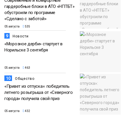
Современные и комфортные
гардеробные блоки в АТО «НПТБТ»
обустроили по программе
«Сделано с заботой»
05 августа
535
9
Новости
«Морозное дерби» стартует в
Норильске 3 сентября
05 августа
463
10
Общество
«Привет из отпуска»: победитель
летнего розыгрыша от «Северного
города» получила свой приз
05 августа
432