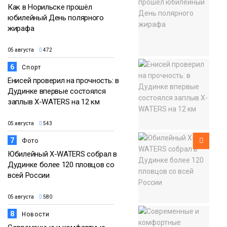
Как в Норильске прошёл
юбилейный День полярного
жирафа
05 августа
472
6
Спорт
Енисей проверил на прочность: в
Дудинке впервые состоялся
заплыв X-WATERS на 12 км
05 августа
543
7
Фото
Юбилейный X-WATERS собрал в
Дудинке более 120 пловцов со
всей России
05 августа
580
8
Новости