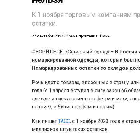
К 1 ноября торговым компаниям п
остатки.
27 сентября 2024
Время прочтения: 1 мин.
#НОРИЛЬСК. «Северный город» –
В России 
53)
немаркированной одежды, который был пер
558)
Немаркированные остатки со складов до
Речь идет о товарах, ввезенных в страну ил
года (с 1 апреля вступил в силу закон об об
одежде из искусственного фетра и меха, сп
платьям, юбкам, шарфам и шалям).
Как пишет
ТАСС
, с 1 ноября 2023 года в стр
миллионов штук таких остатков.