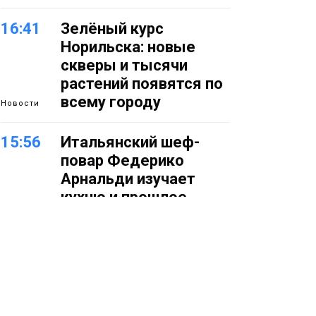
16:41
Зелёный курс
Норильска: новые
скверы и тысячи
растений появятся по
всему городу
Новости
15:56
Итальянский шеф-
повар Федерико
Арнальди изучает
кухню и прошлое
Норильска
Еда
15:11
Игрок ФК «Норильск»
Артём Антошкин
помог сборной России
взять золото в