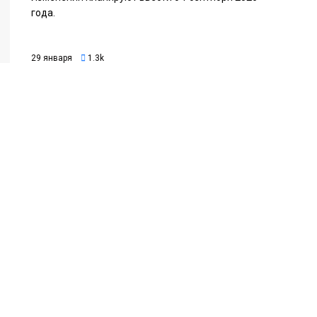
года.
29 января
1.3k