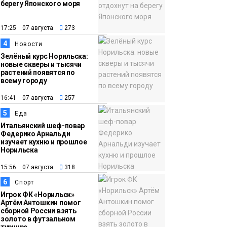
берегу Японского моря
12:32
Как в Норильске
помогают женщинам
17:25 07 августа
273
из исправительного
4
Новости
центра
Зелёный курс Норильска:
новые скверы и тысячи
адаптироваться к
растений появятся по
жизни
всему городу
Общество
16:41 07 августа
257
5
Еда
Итальянский шеф-повар
Федерико Арнальди
изучает кухню и прошлое
Норильска
15:56 07 августа
318
6
Спорт
Игрок ФК «Норильск»
Артём Антошкин помог
сборной России взять
золото в футзальном