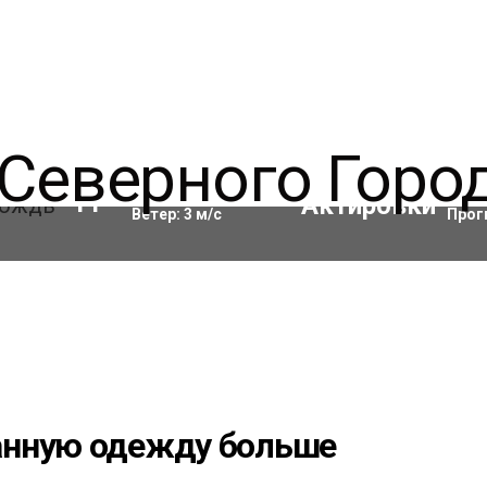
Влажность:
98
%
Акти
11
°C
Ветер:
3
м/с
Прог
анную одежду больше