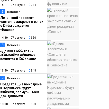
турнире
15:11 07 августа
334
7
Новости
Ленинский проспект
частично закроют в связи
с Днём рождения
«Башни»
14:30 07 августа
350
8
Новости
«Домик Хоббитов» и
«Самолёт в облаках»
появятся в Кайеркане
13:59 07 августа
348
9
Новости
Предстоящие выходные
в Норильске будут
зябкими, пасмурными и
дождливыми
13:08 07 августа
353