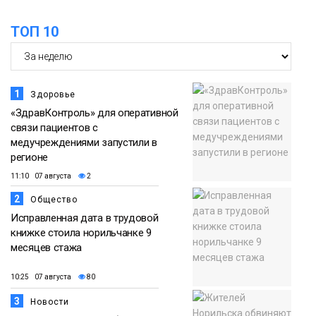
очистят территорию от мусора
Плато
ТОП 10
Путорана
1
Здоровье
«ЗдравКонтроль» для оперативной
связи пациентов с
медучреждениями запустили в
регионе
11:10 07 августа
2
2
Общество
Исправленная дата в трудовой
книжке стоила норильчанке 9
месяцев стажа
10:25 07 августа
80
3
Новости