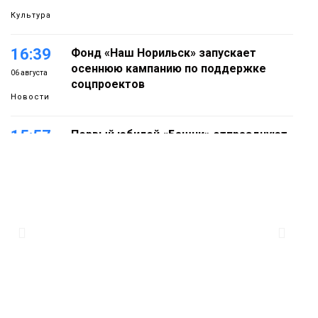
Культура
16:39
Фонд «Наш Норильск» запускает
осеннюю кампанию по поддержке
06 августа
соцпроектов
Новости
15:57
Первый юбилей «Башни» отпразднуют
в Норильске: гостей ждут фестиваль,
06 августа
квест и многое другое
Новости
15:15
Как устроено школьное питание в
Норильске: льготы, меню и порядок
06 августа
оплаты
Образование
14:36
На плато Путорана создадут систему
наблюдения за вечной мерзлотой и
06 августа