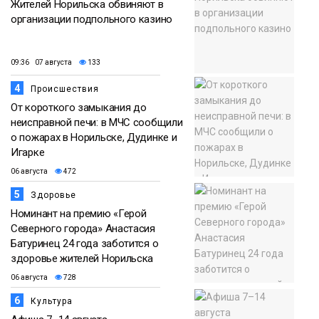
Жителей Норильска обвиняют в
организации подпольного казино
09:36 07 августа
133
4
Происшествия
От короткого замыкания до
неисправной печи: в МЧС сообщили
о пожарах в Норильске, Дудинке и
Игарке
06 августа
472
5
Здоровье
Номинант на премию «Герой
Северного города» Анастасия
Батуринец 24 года заботится о
здоровье жителей Норильска
06 августа
728
6
Культура