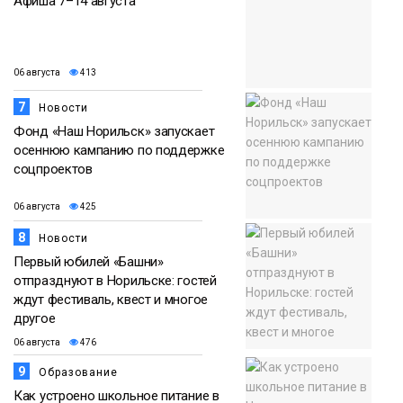
Афиша 7–14 августа
06 августа
413
7
Новости
Фонд «Наш Норильск» запускает
осеннюю кампанию по поддержке
соцпроектов
06 августа
425
8
Новости
Первый юбилей «Башни»
отпразднуют в Норильске: гостей
ждут фестиваль, квест и многое
другое
06 августа
476
9
Образование
Как устроено школьное питание в