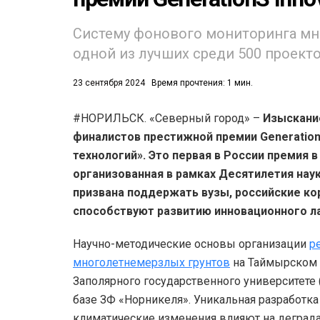
53)
Систему фонового мониторинга мн
одной из лучших среди 500 проекто
558)
23 сентября 2024
Время прочтения: 1 мин.
#НОРИЛЬСК. «Северный город» –
Изыскани
финалистов престижной премии Generation
технологий». Это первая в России премия 
организованная в рамках Десятилетия науки
призвана поддержать вузы, российские ко
способствуют развитию инновационного 
Научно-методические основы организации
р
многолетнемерзлых грунтов
на Таймырском 
Заполярного государственного университете 
базе ЗФ «Норникеля». Уникальная разработка
климатические изменения влияют на деград