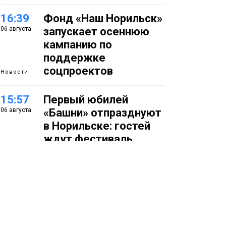
16:39
Фонд «Наш Норильск»
06 августа
запускает осеннюю
кампанию по
поддержке
соцпроектов
Новости
15:57
Первый юбилей
06 августа
«Башни» отпразднуют
в Норильске: гостей
ждут фестиваль,
квест и многое другое
Новости
15:15
Как устроено
06 августа
школьное питание в
Норильске: льготы,
меню и порядок