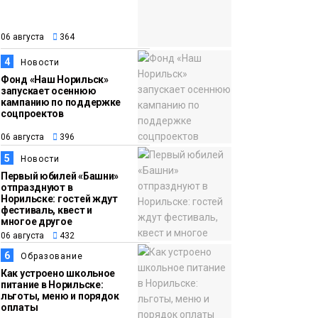
закрыли из-за
появления медведя
Животные
06 августа
364
4
Новости
12:25
Барнаул обошёл
Фонд «Наш Норильск»
запускает осеннюю
06 августа
Красноярск в
кампанию по поддержке
списке городов,
соцпроектов
откуда приехали
Проекты
06 августа
396
норильчане
Медиакомпании
5
Новости
Первый юбилей «Башни»
отпразднуют в
Норильске: гостей ждут
фестиваль, квест и
многое другое
06 августа
432
6
Образование
Как устроено школьное
питание в Норильске:
льготы, меню и порядок
оплаты