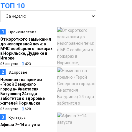
оплаты
ТОП 10
Образование
14:36
На плато Путорана
06 августа
создадут систему
1
Происшествия
наблюдения за вечной
От короткого замыкания
мерзлотой и очистят
до неисправной печи: в
Плато
МЧС сообщили о пожарах
территорию от мусора
Путорана
в Норильске, Дудинке и
Игарке
06 августа
423
13:47
Заполярный
2
Здоровье
06 августа
транспортный филиал
Номинант на премию
в Дудинке
«Герой Северного
города» Анастасия
заасфальтировал 47
Батуринец 24 года
тысяч «квадратов»
заботится о здоровье
жителей Норильска
грузовых площадок
Новости
06 августа
620
3
Культура
13:10
В Норильске лыжную
Афиша 7–14 августа
06 августа
базу «Оль-Гуль»