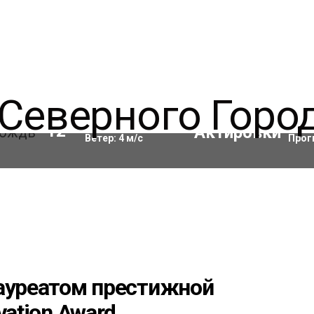
Влажность:
93
%
Акти
12
°C
Ветер:
4
м/с
Прог
лауреатом престижной
vation Award