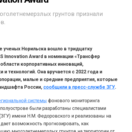
оголетнемерзлых грунтов признали
в.
е ученых Норильска вошло в тридцатку
S Innovation Award в номинации «Трансфер
в области корпоративных инноваций,
 и технологий. Она вручается с 2022 года и
рпорации, малые и средние предприятия, которые
ландшафта России,
сообщили в пресс-службе ЗГУ
.
егиональной системы
фонового мониторинга
полуострове были разработаны специалистами
(ЗГУ) имени Н.М. Федоровского и реализованы на
 дает возможность прогнозировать, как
ацию многолетнемерзлых грунтов на территории от