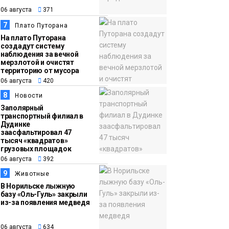
06 августа
371
7
Плато Путорана
На плато Путорана
создадут систему
наблюдения за вечной
мерзлотой и очистят
территорию от мусора
06 августа
420
8
Новости
Заполярный
транспортный филиал в
Дудинке
заасфальтировал 47
тысяч «квадратов»
грузовых площадок
06 августа
392
9
Животные
В Норильске лыжную
базу «Оль-Гуль» закрыли
из-за появления медведя
06 августа
634