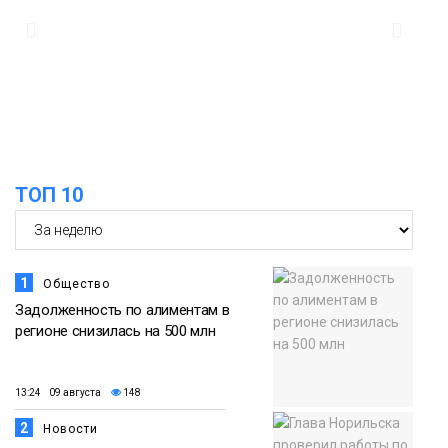
15:56
Итальянский шеф-повар Федерико
Арнальди изучает кухню и прошлое
07 августа
Норильска
Еда
15:11
Игрок ФК «Норильск» Артём Антошкин
помог сборной России взять золото в
07 августа
футзальном турнире
ТОП 10
Спорт
1
Общество
Задолженность по алиментам в
регионе снизилась на 500 млн
13:24 09 августа
148
2
Новости