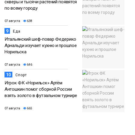
скверы и тысячи растений появятся
по всему городу
07 августа
638
9
Еда
Итальянский шеф-повар Федерико
Арнальди изучает кухню и прошлое
Норильска
07 августа
646
10
Спорт
Игрок ФК «Норильск» Артём
Антошкин помог сборной России
взять золото в футзальном турнире
07 августа
665