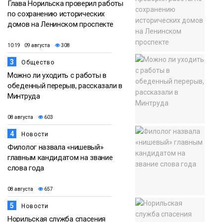
Глава Норильска проверил работы
по сохранению исторических
домов на Ленинском проспекте
10:19 09 августа
308
3
Общество
Можно ли уходить с работы в
обеденный перерыв, рассказали в
Минтруда
08 августа
603
4
Новости
Филолог назвала «нишевый»
главным кандидатом на звание
слова года
08 августа
657
5
Новости
Норильская служба спасения