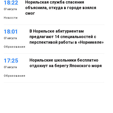
18:22
Норильская служба спасения
объяснила, откуда в городе взялся
07 августа
смог
Новости
18:01
В Норильске абитуриентам
предлагают 14 специальностей с
07 августа
перспективой работы в «Норникеле»
Образование
17:25
Норильские школьники бесплатно
отдохнут на берегу Японского моря
07 августа
Образование
16:41
Зелёный курс Норильска: новые
скверы и тысячи растений появятся по
07 августа
всему городу
Новости