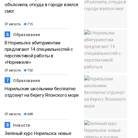
объяснила, откуда в городе взялся
смог
07 августа
715
6
Образование
В Норильске абитуриентам
предлагают 14 специальностей с
перспективой работы в
«Норникеле»
07 августа
702
7
Образование
Норильские школьники бесплатно
отдохнут на берегу Японского моря
07 августа
648
8
Новости
Зелёный курс Норильска: новые