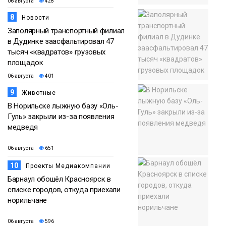
06 августа
428
8
Новости
Заполярный транспортный филиал
в Дудинке заасфальтировал 47
тысяч «квадратов» грузовых
площадок
06 августа
401
9
Животные
В Норильске лыжную базу «Оль-
Гуль» закрыли из-за появления
медведя
06 августа
651
10
Проекты Медиакомпании
Барнаул обошёл Красноярск в
списке городов, откуда приехали
норильчане
06 августа
596