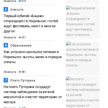
06 августа
410
5
Новости
Первый юбилей «Башни»
отпразднуют в Норильске: гостей
ждут фестиваль, квест и многое
другое
06 августа
451
6
Образование
Как устроено школьное питание в
Норильске: льготы, меню и порядок
оплаты
06 августа
381
7
Плато Путорана
На плато Путорана создадут
систему наблюдения за вечной
мерзлотой и очистят территорию от
мусора