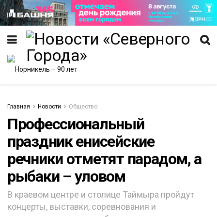
Главная
Новости
Общество
Профессиональный
ИТЕТ
праздник енисейские
речники отметят парадом, а
рыбаки – уловом
В краевом центре и столице Таймыра пройдут
концерты, выставки, соревнования и