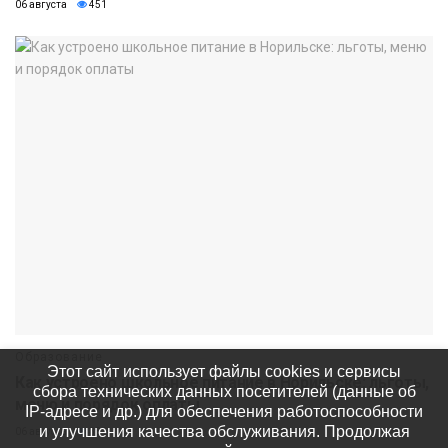
06 августа
451
Образование
Этот сайт использует файлы cookies и сервисы
Как устроено школьное питание в Норильске: льготы,
сбора технических данных посетителей (данные об
меню и порядок оплаты
IP-адресе и др.) для обеспечения работоспособности
и улучшения качества обслуживания. Продолжая
06 августа
381