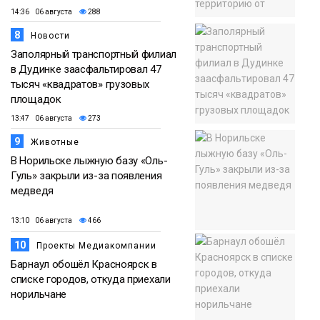
14:36 06 августа
288
8
Новости
Заполярный транспортный филиал
в Дудинке заасфальтировал 47
тысяч «квадратов» грузовых
площадок
13:47 06 августа
273
9
Животные
В Норильске лыжную базу «Оль-
Гуль» закрыли из-за появления
медведя
13:10 06 августа
466
10
Проекты Медиакомпании
Барнаул обошёл Красноярск в
списке городов, откуда приехали
норильчане