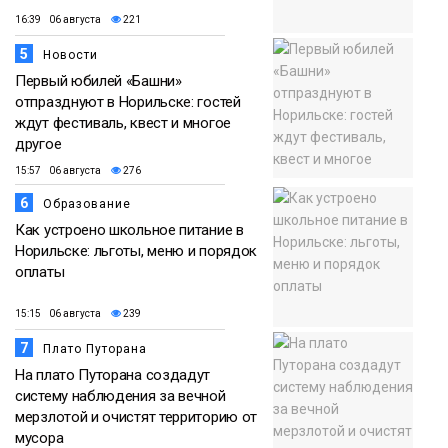
16:39 06 августа
221
5
Новости
Первый юбилей «Башни»
отпразднуют в Норильске: гостей
ждут фестиваль, квест и многое
другое
15:57 06 августа
276
6
Образование
Как устроено школьное питание в
Норильске: льготы, меню и порядок
оплаты
15:15 06 августа
239
7
Плато Путорана
На плато Путорана создадут
систему наблюдения за вечной
мерзлотой и очистят территорию от
мусора