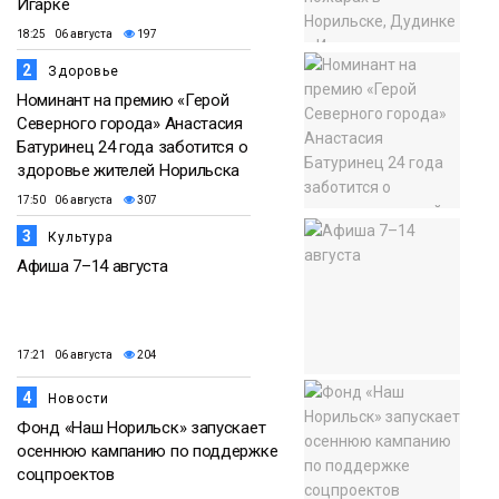
Игарке
18:25 06 августа
197
2
Здоровье
Номинант на премию «Герой
Северного города» Анастасия
Батуринец 24 года заботится о
здоровье жителей Норильска
17:50 06 августа
307
3
Культура
Афиша 7–14 августа
17:21 06 августа
204
4
Новости
Фонд «Наш Норильск» запускает
осеннюю кампанию по поддержке
соцпроектов