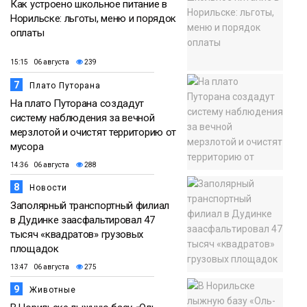
Как устроено школьное питание в
Норильске: льготы, меню и порядок
оплаты
15:15 06 августа
239
7
Плато Путорана
На плато Путорана создадут
систему наблюдения за вечной
мерзлотой и очистят территорию от
мусора
14:36 06 августа
288
8
Новости
Заполярный транспортный филиал
в Дудинке заасфальтировал 47
тысяч «квадратов» грузовых
площадок
13:47 06 августа
275
9
Животные