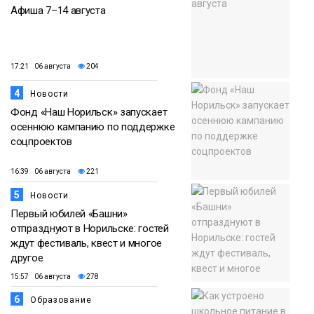
Афиша 7–14 августа
17:21 06 августа
204
4
Новости
Фонд «Наш Норильск» запускает
осеннюю кампанию по поддержке
соцпроектов
16:39 06 августа
221
5
Новости
Первый юбилей «Башни»
отпразднуют в Норильске: гостей
ждут фестиваль, квест и многое
другое
15:57 06 августа
278
6
Образование