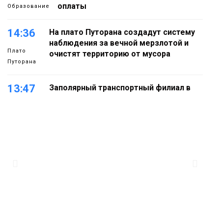
оплаты
Образование
14:36
На плато Путорана создадут систему
наблюдения за вечной мерзлотой и
Плато
очистят территорию от мусора
Путорана
13:47
Заполярный транспортный филиал в
Дудинке заасфальтировал 47 тысяч
«квадратов» грузовых площадок
Новости
13:10
В Норильске лыжную базу «Оль-Гуль»
закрыли из-за появления медведя
Животные
12:25
Барнаул обошёл Красноярск в
списке городов, откуда приехали
Проекты
норильчане
Медиакомпании