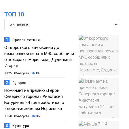
ТОП 10
1
Происшествия
От короткого замыкания до
неисправной печи: в МЧС сообщили
о пожарах в Норильске, Дудинке и
Игарке
18:25 06 августа
199
2
Здоровье
Номинант на премию «Герой
Северного города» Анастасия
Батуринец 24 года заботится о
здоровье жителей Норильска
17:50 06 августа
307
3
Культура