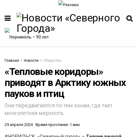
Главная
Новости
Общество
«Тепловые коридоры»
приводят в Арктику южных
пауков и птиц
Они передвигаются по тем зонам, где тает
многолетняя мерзлота.
29 апреля 2024
Время прочтения: 1 мин.
#НОРИЛЬСК. «Северный город» –
Таяние вечной