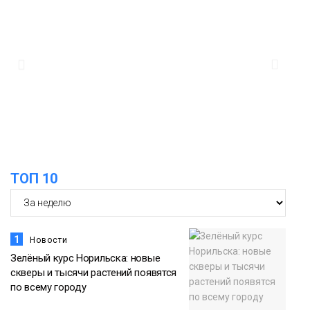
запустили в регионе
Здоровье
10:25
Исправленная дата в трудовой книжке
стоила норильчанке 9 месяцев стажа
Общество
ТОП 10
1
Новости
Зелёный курс Норильска: новые
скверы и тысячи растений появятся
по всему городу