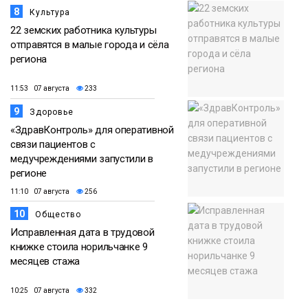
8
Культура
22 земских работника культуры
отправятся в малые города и сёла
региона
11:53 07 августа
233
9
Здоровье
«ЗдравКонтроль» для оперативной
связи пациентов с
медучреждениями запустили в
регионе
11:10 07 августа
256
10
Общество
Исправленная дата в трудовой
книжке стоила норильчанке 9
месяцев стажа
10:25 07 августа
332