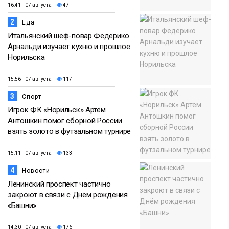
16:41 07 августа
47
2
Еда
Итальянский шеф-повар Федерико
Арнальди изучает кухню и прошлое
Норильска
15:56 07 августа
117
3
Спорт
Игрок ФК «Норильск» Артём
Антошкин помог сборной России
взять золото в футзальном турнире
15:11 07 августа
133
4
Новости
Ленинский проспект частично
закроют в связи с Днём рождения
«Башни»
14:30 07 августа
176