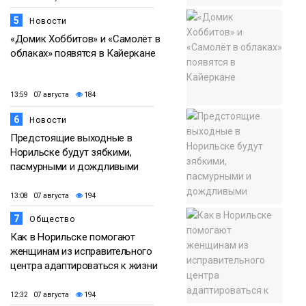
5
Новости
«Домик Хоббитов» и «Самолёт в
облаках» появятся в Кайеркане
13:59 07 августа
184
6
Новости
Предстоящие выходные в
Норильске будут зябкими,
пасмурными и дождливыми
13:08 07 августа
194
7
Общество
Как в Норильске помогают
женщинам из исправительного
центра адаптироваться к жизни
12:32 07 августа
194