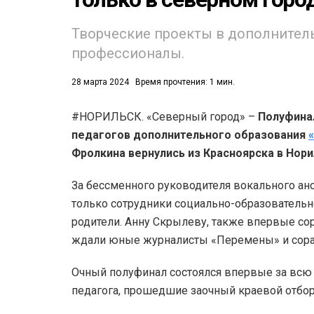
Творческие проекты в дополнител
профессионалы.
28 марта 2024
Время прочтения: 1 мин.
#НОРИЛЬСК. «Северный город» –
Полуфина
53)
педагогов дополнительного образования
558)
Фролкина вернулись из Красноярска в Нори
За бессменного руководителя вокального ан
только сотрудники социально-образовательног
родители. Анну Скрылеву, также впервые с
ждали юные журналисты «Перемены» и сорат
Очный полуфинал состоялся впервые за всю 
педагога, прошедшие заочный краевой отбор