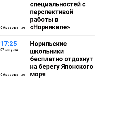
специальностей с
перспективой
работы в
«Норникеле»
Образование
17:25
Норильские
07 августа
школьники
бесплатно отдохнут
на берегу Японского
моря
Образование
16:41
Зелёный курс
07 августа
Норильска: новые
скверы и тысячи
растений появятся по
всему городу
Новости