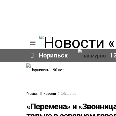
Норильск
1
ИЯ
А
Ы
А
ОВАНИЕ
Главная
Новости
Общество
ОВ
«Перемена» и «Звонница
только в северном горо