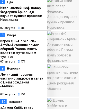
7
Еда
Итальянский шеф-повар
Федерико Арнальди
изучает кухню и прошлое
Норильска
07 августа
489
8
Спорт
Игрок ФК «Норильск»
Артём Антошкин помог
сборной России взять
золото в футзальном
турнире
07 августа
471
9
Новости
Ленинский проспект
частично закроют в связи
с Днём рождения
«Башни»
07 августа
551
10
Новости
«Домик Хоббитов» и