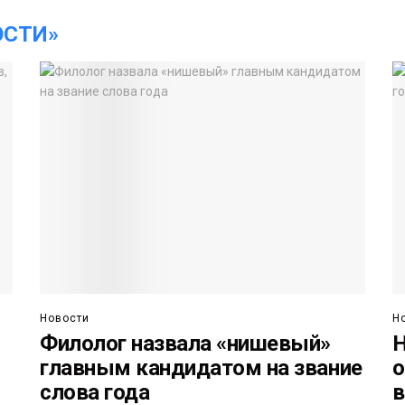
ОСТИ»
Новости
Н
Филолог назвала «нишевый»
Н
главным кандидатом на звание
о
слова года
в