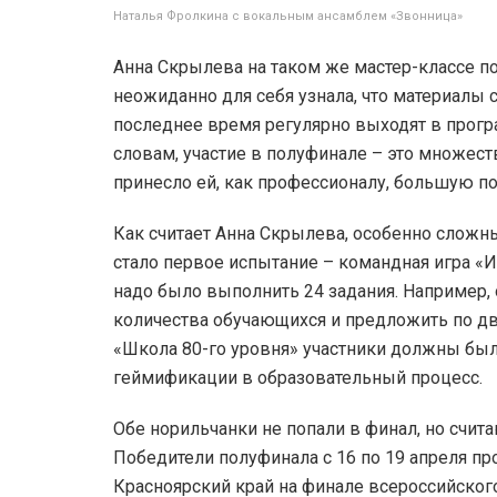
Наталья Фролкина с вокальным ансамблем «Звонница»
Анна Скрылева на таком же мастер-классе п
неожиданно для себя узнала, что материалы с
последнее время регулярно выходят в програ
словам, участие в полуфинале – это множес
принесло ей, как профессионалу, большую по
Как считает Анна Скрылева, особенно сложн
стало первое испытание – командная игра «И
надо было выполнить 24 задания. Например, 
количества обучающихся и предложить по два
«Школа 80-го уровня» участники должны бы
геймификации в образовательный процесс.
Обе норильчанки не попали в финал, но счита
Победители полуфинала с 16 по 19 апреля п
Красноярский край на финале всероссийского 