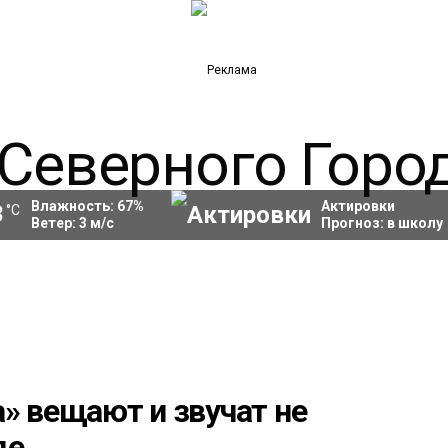
Влажность:
67
%
Актировки
3
°C
Ветер:
3
м/с
Прогноз:
в школу
» вещают и звучат не
де