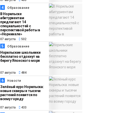
13:59
«Домик Хоббитов» и
4
Образование
07 августа
«Самолёт в облаках»
В Норильске
абитуриентам
появятся в Кайеркане
предлагают 14
Новости
специальностей с
перспективой работы в
«Норникеле»
07 августа
502
5
Образование
Норильские школьники
бесплатно отдохнут на
берегу Японского моря
07 августа
484
6
Новости
Зелёный курс Норильска:
новые скверы и тысячи
растений появятся по
всему городу
07 августа
433