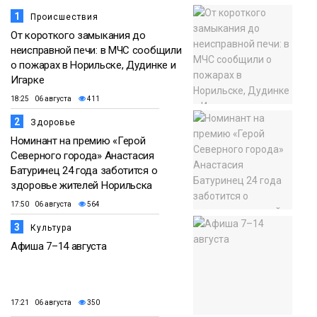
1
Происшествия
От короткого замыкания до
неисправной печи: в МЧС сообщили
о пожарах в Норильске, Дудинке и
Игарке
18:25 06 августа
411
2
Здоровье
Номинант на премию «Герой
Северного города» Анастасия
Батуринец 24 года заботится о
здоровье жителей Норильска
17:50 06 августа
564
3
Культура
Афиша 7–14 августа
17:21 06 августа
350