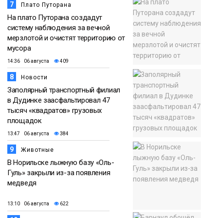
7
Плато Путорана
На плато Путорана создадут
систему наблюдения за вечной
мерзлотой и очистят территорию от
мусора
14:36 06 августа
409
8
Новости
Заполярный транспортный филиал
в Дудинке заасфальтировал 47
тысяч «квадратов» грузовых
площадок
13:47 06 августа
384
9
Животные
В Норильске лыжную базу «Оль-
Гуль» закрыли из-за появления
медведя
13:10 06 августа
622