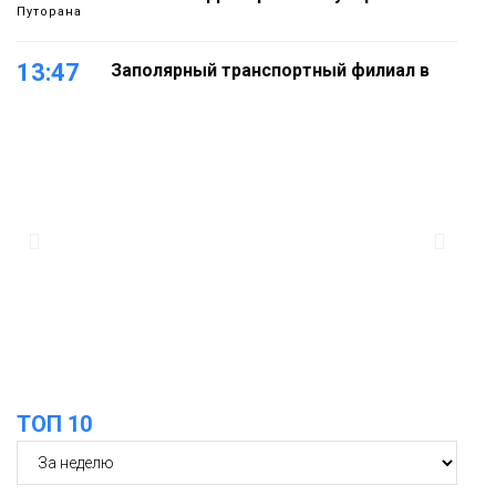
Путорана
13:47
Заполярный транспортный филиал в
Дудинке заасфальтировал 47 тысяч
«квадратов» грузовых площадок
Новости
13:10
В Норильске лыжную базу «Оль-Гуль»
закрыли из-за появления медведя
Животные
12:25
Барнаул обошёл Красноярск в
списке городов, откуда приехали
Проекты
норильчане
Медиакомпании
ТОП 10