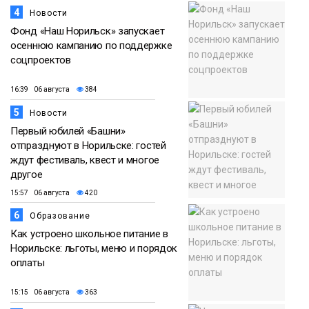
4
Новости
Фонд «Наш Норильск» запускает
осеннюю кампанию по поддержке
соцпроектов
16:39 06 августа
384
5
Новости
Первый юбилей «Башни»
отпразднуют в Норильске: гостей
ждут фестиваль, квест и многое
другое
15:57 06 августа
420
6
Образование
Как устроено школьное питание в
Норильске: льготы, меню и порядок
оплаты
15:15 06 августа
363