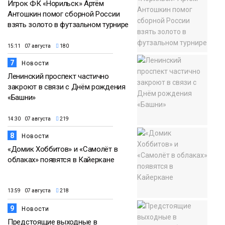
Игрок ФК «Норильск» Артём
Антошкин помог сборной России
взять золото в футзальном турнире
15:11 07 августа
180
7
Новости
Ленинский проспект частично
закроют в связи с Днём рождения
«Башни»
14:30 07 августа
219
8
Новости
«Домик Хоббитов» и «Самолёт в
облаках» появятся в Кайеркане
13:59 07 августа
218
9
Новости
Предстоящие выходные в