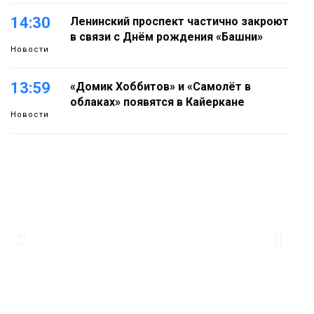
14:30
Ленинский проспект частично закроют
в связи с Днём рождения «Башни»
Новости
13:59
«Домик Хоббитов» и «Самолёт в
облаках» появятся в Кайеркане
Новости
13:08
Предстоящие выходные в Норильске
будут зябкими, пасмурными и
дождливыми
Новости
12:32
Как в Норильске помогают женщинам
из исправительного центра
адаптироваться к жизни
Общество