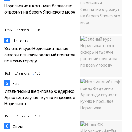
Норильские школьники бесплатно
отдохнут на берегу Японского моря
17:25 07 августа
107
4
Новости
Зелёный курс Норильска: новые
скверы и тысячи растений появятся
по всему городу
16:41 07 августа
136
5
Еда
Итальянский шеф-повар Федерико
Арнальди изучает кухню и прошлое
Норильска
15:56 07 августа
182
6
Спорт