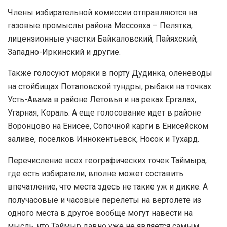
Члены избирательной комиссии отправляются на
газовые промыслы района Мессояха – Пелятка,
лицензионные участки Байкаловский, Пайяхский,
Западно-Иркинский и другие.
Также голосуют моряки в порту Дудинка, оленеводы
на стойбищах Потаповской тундры, рыбаки на точках
Усть-Авама в районе Летовья и на реках Ергалах,
Угарная, Кораль. А еще голосование идет в районе
Воронцово на Енисее, Сопочной карги в Енисейском
заливе, поселков Иннокентьевск, Носок и Тухард.
Перечисление всех географических точек Таймыра,
где есть избиратели, вполне может составить
впечатление, что места здесь не такие уж и дикие. А
получасовые и часовые перелеты на вертолете из
одного места в другое вообще могут навести на
мысль, что Таймыр давно уже не является самым