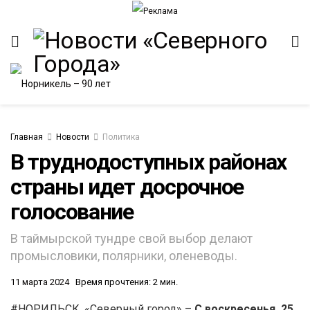
Главная
Новости
Политика
В труднодоступных районах
страны идет досрочное
ИТЕТ
голосование
В таймырской тундре свой выбор делают
промысловики, полярники, оленеводы.
11 марта 2024
Время прочтения: 2 мин.
#НОРИЛЬСК. «Северный город» –
С воскресенья, 25