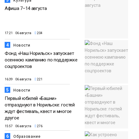
Культура
Афиша 7–14 августа
17:21 06 августа
204
4
Новости
Фонд «Наш Норильск» запускает
осеннюю кампанию по поддержке
соцпроектов
16:39 06 августа
221
5
Новости
Первый юбилей «Башни»
отпразднуют в Норильске: гостей
ждут фестиваль, квест и многое
другое
15:57 06 августа
276
6
Образование