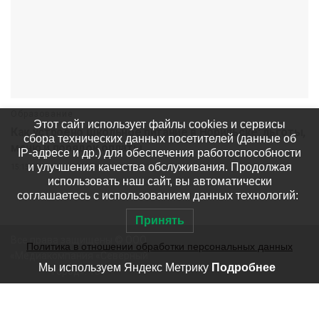
Образование
Этот сайт использует файлы cookies и сервисы
Как устроено школьное питание в Норильске: льготы,
сбора технических данных посетителей (данные об
меню и порядок оплаты
IP-адресе и др.) для обеспечения работоспособности
и улучшения качества обслуживания. Продолжая
15:15 06 августа
239
использовать наш сайт, вы автоматически
соглашаетесь с использованием данных технологий:
Принять
Все права защищены © ООО
Политика в отношении обработки персональных данных
«Медиакомпания «Северный
Мы используем Яндекс Метрику
Подробнее
город». 18+