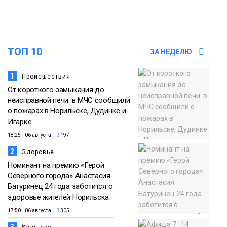
Проекты
норильчане
Медиакомпании
ТОП 10
ЗА НЕДЕЛЮ
1
Происшествия
От короткого замыкания до
неисправной печи: в МЧС сообщили
о пожарах в Норильске, Дудинке и
Игарке
18:25 06 августа
197
2
Здоровье
Номинант на премию «Герой
Северного города» Анастасия
Батуринец 24 года заботится о
здоровье жителей Норильска
17:50 06 августа
305
3