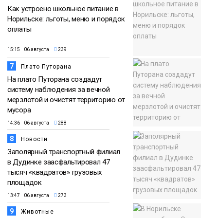
Как устроено школьное питание в
Норильске: льготы, меню и порядок
оплаты
15:15 06 августа
239
7
Плато Путорана
На плато Путорана создадут
систему наблюдения за вечной
мерзлотой и очистят территорию от
мусора
14:36 06 августа
288
8
Новости
Заполярный транспортный филиал
в Дудинке заасфальтировал 47
тысяч «квадратов» грузовых
площадок
13:47 06 августа
273
9
Животные