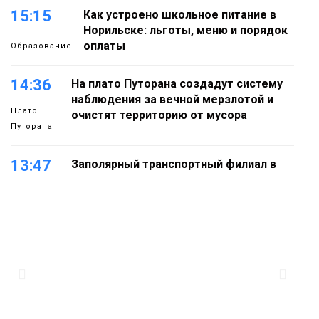
15:15
Как устроено школьное питание в
Норильске: льготы, меню и порядок
оплаты
Образование
14:36
На плато Путорана создадут систему
наблюдения за вечной мерзлотой и
Плато
очистят территорию от мусора
Путорана
13:47
Заполярный транспортный филиал в
Дудинке заасфальтировал 47 тысяч
«квадратов» грузовых площадок
Новости
13:10
В Норильске лыжную базу «Оль-Гуль»
закрыли из-за появления медведя
Животные
12:25
Барнаул обошёл Красноярск в
списке городов, откуда приехали