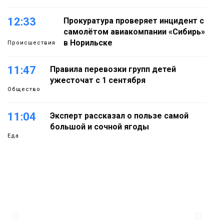
12:33
Прокуратура проверяет инцидент с
самолётом авиакомпании «Сибирь»
в Норильске
Происшествия
11:47
Правила перевозки групп детей
ужесточат с 1 сентября
Общество
11:04
Эксперт рассказал о пользе самой
большой и сочной ягоды
Еда
10:23
Авиакомпания NordStar вновь
выступила партнером заплыва
X‑WATERS Енисей в Дудинке
Новости
09:37
Фиктивный брак ради вида на
жительство раскрыли в Норильске