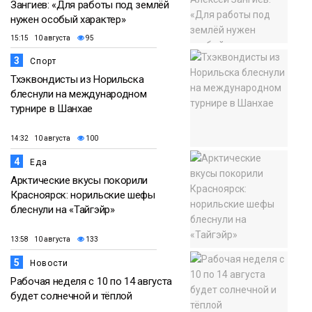
Зангиев: «Для работы под землёй
нужен особый характер»
15:15 10 августа
95
3
Спорт
Тхэквондисты из Норильска
блеснули на международном
турнире в Шанхае
14:32 10 августа
100
4
Еда
Арктические вкусы покорили
Красноярск: норильские шефы
блеснули на «Тайгэйр»
13:58 10 августа
133
5
Новости
Рабочая неделя с 10 по 14 августа
будет солнечной и тёплой