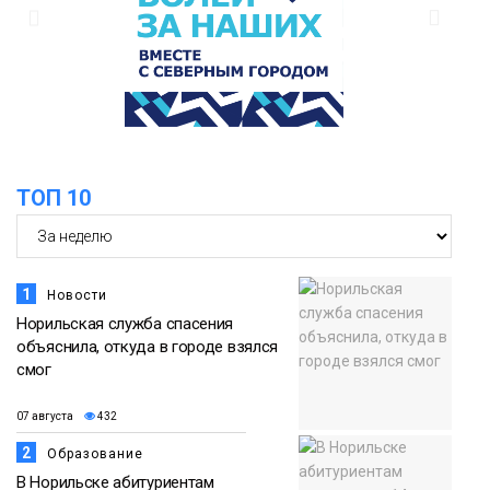
13:08
Предстоящие выходные в Норильске
будут зябкими, пасмурными и
07 августа
дождливыми
Новости
12:32
Как в Норильске помогают женщинам
ТОП 10
из исправительного центра
07 августа
адаптироваться к жизни
Общество
1
Новости
Норильская служба спасения
объяснила, откуда в городе взялся
смог
07 августа
432
2
Образование
В Норильске абитуриентам