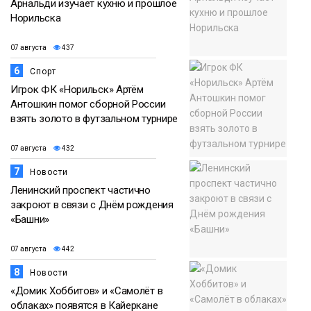
Арнальди изучает кухню и прошлое
Норильска
07 августа
437
6
Спорт
Игрок ФК «Норильск» Артём
Антошкин помог сборной России
взять золото в футзальном турнире
07 августа
432
7
Новости
Ленинский проспект частично
закроют в связи с Днём рождения
«Башни»
07 августа
442
8
Новости
«Домик Хоббитов» и «Самолёт в
облаках» появятся в Кайеркане