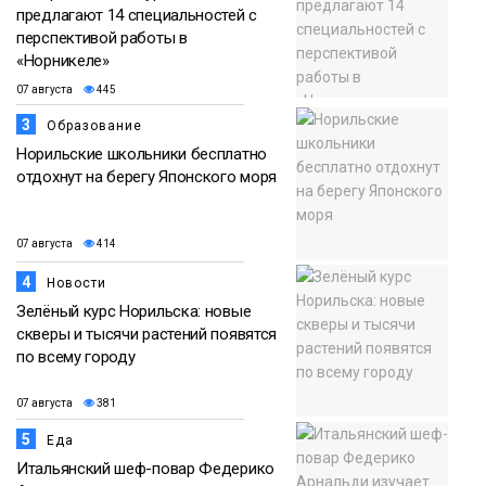
предлагают 14 специальностей с
перспективой работы в
«Норникеле»
07 августа
445
3
Образование
Норильские школьники бесплатно
отдохнут на берегу Японского моря
07 августа
414
4
Новости
Зелёный курс Норильска: новые
скверы и тысячи растений появятся
по всему городу
07 августа
381
5
Еда
Итальянский шеф-повар Федерико