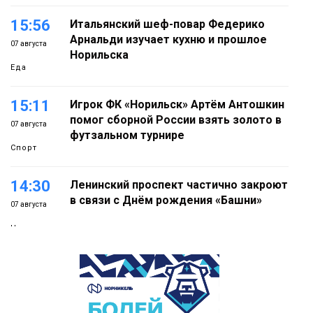
15:56
Итальянский шеф-повар Федерико
Арнальди изучает кухню и прошлое
07 августа
Норильска
Еда
15:11
Игрок ФК «Норильск» Артём Антошкин
помог сборной России взять золото в
07 августа
футзальном турнире
Спорт
14:30
Ленинский проспект частично закроют
в связи с Днём рождения «Башни»
07 августа
Новости
13:59
«Домик Хоббитов» и «Самолёт в
облаках» появятся в Кайеркане
07 августа
Новости