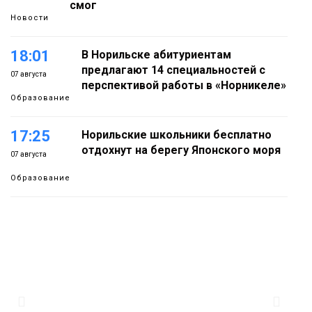
смог
Новости
18:01
В Норильске абитуриентам
предлагают 14 специальностей с
07 августа
перспективой работы в «Норникеле»
Образование
17:25
Норильские школьники бесплатно
отдохнут на берегу Японского моря
07 августа
Образование
16:41
Зелёный курс Норильска: новые
скверы и тысячи растений появятся по
07 августа
всему городу
Новости
15:56
Итальянский шеф-повар Федерико
Арнальди изучает кухню и прошлое