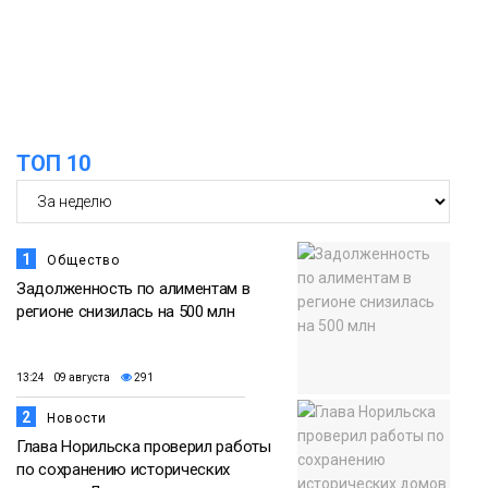
07 августа
Норильска
Еда
15:11
Игрок ФК «Норильск» Артём Антошкин
помог сборной России взять золото в
07 августа
футзальном турнире
ТОП 10
Спорт
1
Общество
Задолженность по алиментам в
регионе снизилась на 500 млн
13:24 09 августа
291
2
Новости
Глава Норильска проверил работы
по сохранению исторических