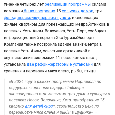
течение четырех лет
реализации программы
силами
компании
было построено
15
сельских домов
, три
фельдшерско-акушерских пункта
, включающих
жилые квартиры для приезжающих медработников в
поселках Усть-Авам, Волочанка, Усть-Порт, сообщает
информационный портал «ЭкоТуризмЭксперт».
Компания также построила здание визит-центра в
поселке Усть-Авам, оснастила оргтехникой и
спутниковыми системами 11 поселковых школ,
установила
две рефрижераторные установки
для
хранения и перевалки мяса оленя, рыбы, птицы.
«В 2024 году в рамках программы Норникеля по
поддержке коренных народов Таймыра
запланировано строительство трех домов культуры в
поселках Носок, Волочанка, Хета, приобретение 15
квартир
для детей-сиро
т, строительство цеха по
переработке мяса оленя и рыбы в Дудинке», –