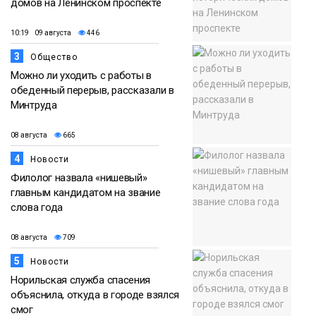
домов на Ленинском проспекте
10:19 09 августа
446
3
Общество
Можно ли уходить с работы в
обеденный перерыв, рассказали в
Минтруда
08 августа
665
4
Новости
Филолог назвала «нишевый»
главным кандидатом на звание
слова года
08 августа
709
5
Новости
Норильская служба спасения
объяснила, откуда в городе взялся
смог