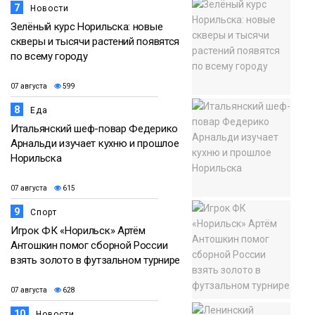
7
Новости
Зелёный курс Норильска: новые
скверы и тысячи растений появятся
по всему городу
07 августа
599
8
Еда
Итальянский шеф-повар Федерико
Арнальди изучает кухню и прошлое
Норильска
07 августа
615
9
Спорт
Игрок ФК «Норильск» Артём
Антошкин помог сборной России
взять золото в футзальном турнире
07 августа
628
10
Новости