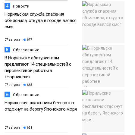
4
Новости
Норильская служба спасения
объяснила, откуда в городе взялся
смог
07 августа
677
5
Образование
В Норильске абитуриентам
предлагают 14 специальностей с
перспективой работы в
«Норникеле»
07 августа
665
6
Образование
Норильские школьники бесплатно
отдохнут на берегу Японского моря
07 августа
621