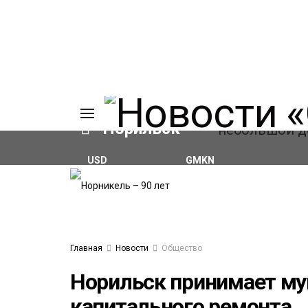
Норильск
USD
GMKN
₽82.17
(+0.93%)
₽124.64
(+0.52%)
ИЯ
А
Ы
А
ОВАНИЕ
Главная
Новости
Общество
ОВ
Норильск принимает му
капитального ремонта