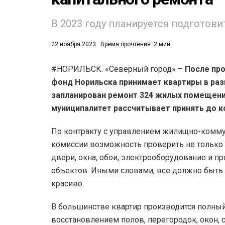
В 2023 году планируется подготови
22 ноября 2023
Время прочтения: 2 мин.
#НОРИЛЬСК. «Северный город» –
После пр
фонд Норильска принимает квартиры в разн
53)
запланирован ремонт 324 жилых помещений
558)
муниципалитет рассчитывает принять до к
По контракту с управлением жилищно-комму
комиссии возможность проверить не только т
двери, окна, обои, электрооборудование и п
объектов. Иными словами, все должно быть с
красиво.
В большинстве квартир производится полны
восстановлением полов, перегородок, окон, 