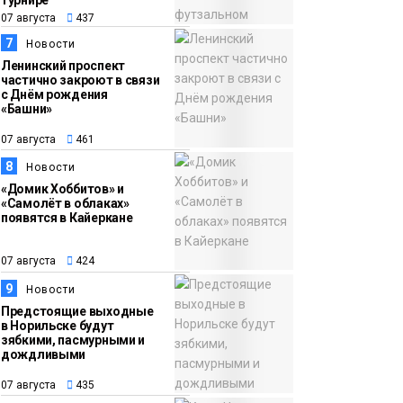
турнире
07 августа
437
7
Новости
Ленинский проспект
частично закроют в связи
с Днём рождения
«Башни»
07 августа
461
8
Новости
«Домик Хоббитов» и
«Самолёт в облаках»
появятся в Кайеркане
07 августа
424
9
Новости
Предстоящие выходные
в Норильске будут
зябкими, пасмурными и
дождливыми
07 августа
435