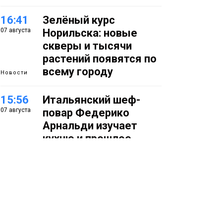
16:41
Зелёный курс
07 августа
Норильска: новые
скверы и тысячи
растений появятся по
всему городу
Новости
15:56
Итальянский шеф-
07 августа
повар Федерико
Арнальди изучает
кухню и прошлое
Норильска
Еда
15:11
Игрок ФК «Норильск»
07 августа
Артём Антошкин
помог сборной России
взять золото в