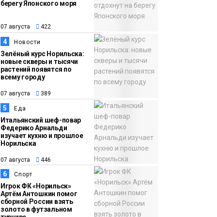
берегу Японского моря
12:32
Как в Норильске
07 августа
помогают женщинам
07 августа
422
из исправительного
4
Новости
центра
Зелёный курс Норильска:
новые скверы и тысячи
адаптироваться к
растений появятся по
жизни
всему городу
Общество
07 августа
389
5
Еда
Итальянский шеф-повар
Федерико Арнальди
изучает кухню и прошлое
Норильска
07 августа
446
6
Спорт
Игрок ФК «Норильск»
Артём Антошкин помог
сборной России взять
золото в футзальном