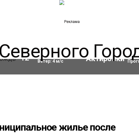
Влажность:
84
%
Акти
12
°C
Ветер:
4
м/с
Прог
ниципальное жилье после