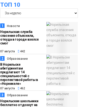
ТОП 10
футзальном турнире
Спорт
14:30
Ленинский проспект
07 августа
частично закроют в
1
Новости
связи с Днём
Норильская служба
спасения объяснила,
рождения «Башни»
Новости
откуда в городе взялся
смог
13:59
«Домик Хоббитов» и
07 августа
442
07 августа
«Самолёт в облаках»
2
Образование
появятся в Кайеркане
Новости
В Норильске
абитуриентам
предлагают 14
13:08
Предстоящие
специальностей с
перспективой работы в
07 августа
выходные в
«Норникеле»
Норильске будут
07 августа
462
зябкими, пасмурными
3
Образование
и дождливыми
Норильские школьники
Новости
бесплатно отдохнут на