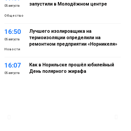
запустили в Молодёжном центре
05 августа
Общество
16:50
Лучшего изолировщика на
термоизоляции определили на
05 августа
ремонтном предприятии «Норникеля»
Новости
16:07
Как в Норильске прошёл юбилейный
День полярного жирафа
05 августа
Культура
15:22
Енисей проверил на прочность: в
Дудинке впервые состоялся заплыв X-
05 августа
WATERS на 12 км
Спорт