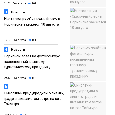
11:04 06 августа
101
3
Новости
Инсталляция «Сказочный лес» в
Норильске зажжётся 10 августа
10:19 06 августа
154
4
Новости
Норильск зовёт на фотоконкурс,
посвященный главному
туристическому празднику
09:37 06 августа
182
5
Синоптики предупредили о ливнях,
граде и шквалистом ветре на юге
Таймыра
05 августа
424