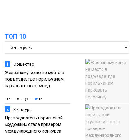
15:00
Юбилейный X-WATERS собрал в
Дудинке более 120 пловцов со всей
05 августа
России
Фото
ТОП 10
1
Общество
Железному коню не место в
подъезде: где норильчанам
парковать велосипед
11:41 06 августа
47
2
Культура
Преподаватель норильской
«художки» стала призёром
международного конкурса