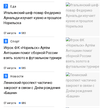
7
Еда
Итальянский шеф-повар Федерико
Арнальди изучает кухню и прошлое
Норильска
07 августа
583
8
Спорт
Игрок ФК «Норильск» Артём
Антошкин помог сборной России
взять золото в футзальном турнире
07 августа
585
9
Новости
Ленинский проспект частично
закроют в связи с Днём рождения
«Башни»
07 августа
686