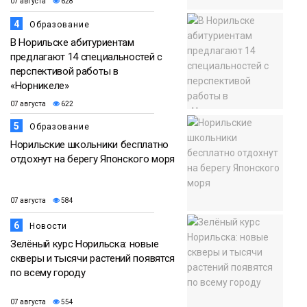
07 августа
628
4
Образование
В Норильске абитуриентам
предлагают 14 специальностей с
перспективой работы в
«Норникеле»
07 августа
622
5
Образование
Норильские школьники бесплатно
отдохнут на берегу Японского моря
07 августа
584
6
Новости
Зелёный курс Норильска: новые
скверы и тысячи растений появятся
по всему городу
07 августа
554