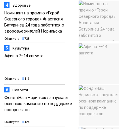
4
Здоровье
Номинант на премию «Герой
Северного города» Анастасия
Батуринец 24 года заботится о
здоровье жителей Норильска
06 августа
728
5
Культура
Афиша 7–14 августа
06 августа
413
6
Новости
Фонд «Наш Норильск» запускает
осеннюю кампанию по поддержке
соцпроектов
06 августа
425