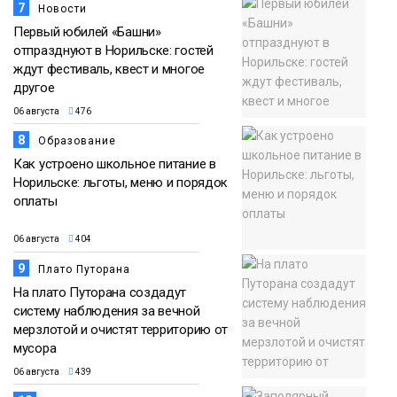
7
Новости
Первый юбилей «Башни»
отпразднуют в Норильске: гостей
ждут фестиваль, квест и многое
другое
06 августа
476
8
Образование
Как устроено школьное питание в
Норильске: льготы, меню и порядок
оплаты
06 августа
404
9
Плато Путорана
На плато Путорана создадут
систему наблюдения за вечной
мерзлотой и очистят территорию от
мусора
06 августа
439