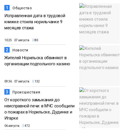
1
Общество
Исправленная дата в трудовой
книжке стоила норильчанке 9
месяцев стажа
10:25 07 августа
80
2
Новости
Жителей Норильска обвиняют в
организации подпольного казино
09:36 07 августа
132
3
Происшествия
От короткого замыкания до
неисправной печи: в МЧС сообщили
о пожарах в Норильске, Дудинке и
Игарке
06 августа
472