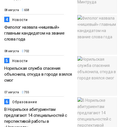
08 августа
658
4
Новости
Филолог назвала «нишевый»
главным кандидатом на звание
слова года
08 августа
702
5
Новости
Норильская служба спасения
объяснила, откуда в городе взялся
смог
07 августа
755
6
Образование
В Норильске абитуриентам
предлагают 14 специальностей с
перспективой работы в