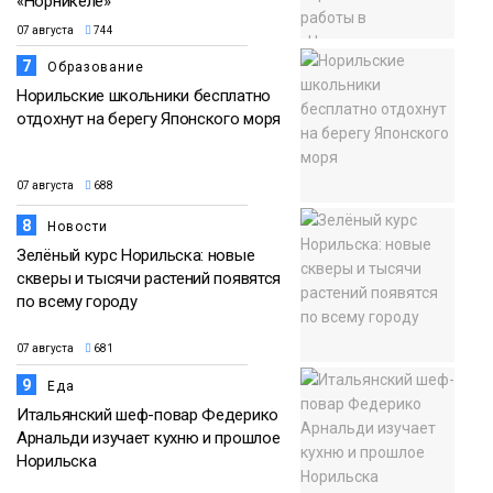
«Норникеле»
07 августа
744
7
Образование
Норильские школьники бесплатно
отдохнут на берегу Японского моря
07 августа
688
8
Новости
Зелёный курс Норильска: новые
скверы и тысячи растений появятся
по всему городу
07 августа
681
9
Еда
Итальянский шеф-повар Федерико
Арнальди изучает кухню и прошлое
Норильска