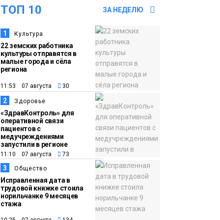
ТОП 10
ЗА НЕДЕЛЮ
17:21
Афиша 7–14 августа
1
Культура
06 августа
22 земских работника
Культура
культуры отправятся в
малые города и сёла
региона
16:39
Фонд «Наш Норильск»
11:53 07 августа
30
06 августа
запускает осеннюю
кампанию по
2
Здоровье
поддержке
«ЗдравКонтроль» для
оперативной связи
соцпроектов
пациентов с
Новости
медучреждениями
запустили в регионе
15:57
Первый юбилей
11:10 07 августа
73
06 августа
«Башни» отпразднуют
3
Общество
в Норильске: гостей
Исправленная дата в
трудовой книжке стоила
ждут фестиваль,
норильчанке 9 месяцев
стажа
квест и многое другое
Новости