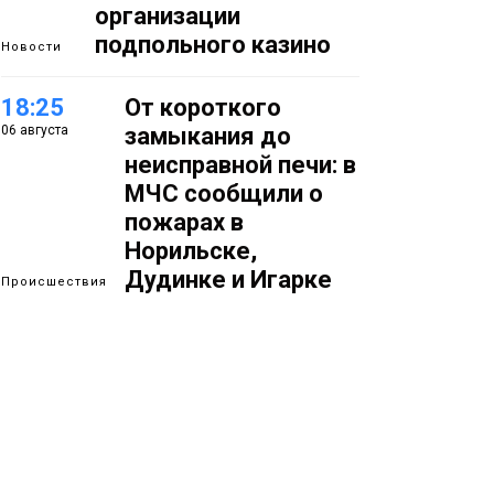
организации
подпольного казино
Новости
18:25
От короткого
06 августа
замыкания до
неисправной печи: в
МЧС сообщили о
пожарах в
Норильске,
Дудинке и Игарке
Происшествия
17:50
Номинант на премию
06 августа
«Герой Северного
города» Анастасия
Батуринец 24 года
заботится о здоровье
жителей Норильска
Здоровье