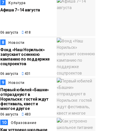
7
Культура
Афиша 7–14 августа
06 августа
418
8
Новости
Фонд «Наш Норильск»
запускает осеннюю
кампанию по поддержке
соцпроектов
06 августа
431
9
Новости
Первый юбилей «Башни»
отпразднуют в
Норильске: гостей ждут
фестиваль, квест и
многое другое
06 августа
483
10
Образование
Как устроено школьное