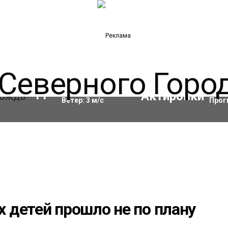
Влажность:
90
%
Акти
11
°C
Ветер:
3
м/с
Прог
 детей прошло не по плану