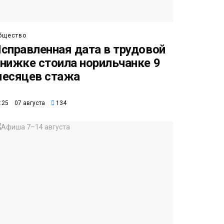
бщество
справленная дата в трудовой
нижке стоила норильчанке 9
есяцев стажа
:25 07 августа
134