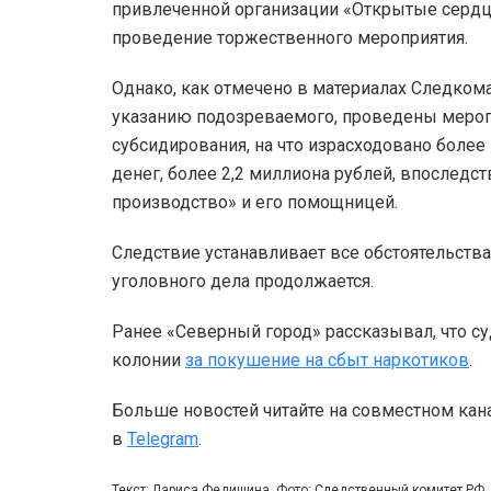
привлеченной организации «Открытые сердца»
проведение торжественного мероприятия.
Однако, как отмечено в материалах Следкома
указанию подозреваемого, проведены мероп
субсидирования, на что израсходовано более
денег, более 2,2 миллиона рублей, впослед
производство» и его помощницей.
Следствие устанавливает все обстоятельств
уголовного дела продолжается.
Ранее «Северный город» рассказывал, что с
колонии
за покушение на сбыт наркотиков
.
Больше новостей читайте на совместном кан
в
Telegram
.
Текст: Лариса Федишина, Фото: Следственный комитет РФ