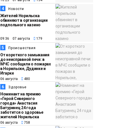
10:25 07 августа
134
15:15
Как устроено
4
Новости
06 августа
школьное питание в
Жителей Норильска
обвиняют в организации
Норильске: льготы,
подпольного казино
меню и порядок
оплаты
Образование
09:36 07 августа
179
5
Происшествия
От короткого замыкания
до неисправной печи: в
МЧС сообщили о пожарах
в Норильске, Дудинке и
Игарке
06 августа
480
6
Здоровье
Номинант на премию
«Герой Северного
города» Анастасия
Батуринец 24 года
заботится о здоровье
жителей Норильска
06 августа
758