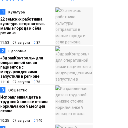
17:21
Афиша 7–14 августа
1
Культура
06 августа
22 земских работника
Культура
культуры отправятся в
малые города и сёла
региона
16:39
Фонд «Наш Норильск»
11:53 07 августа
37
06 августа
запускает осеннюю
кампанию по
2
Здоровье
поддержке
«ЗдравКонтроль» для
оперативной связи
соцпроектов
пациентов с
Новости
медучреждениями
запустили в регионе
15:57
Первый юбилей
11:10 07 августа
78
06 августа
«Башни» отпразднуют
3
Общество
в Норильске: гостей
Исправленная дата в
трудовой книжке стоила
ждут фестиваль,
норильчанке 9 месяцев
стажа
квест и многое другое
Новости
10:25 07 августа
140