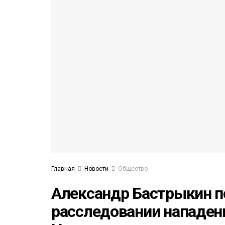
53)
558)
Главная
Новости
Общество
Александр Бастрыкин п
расследовании нападени