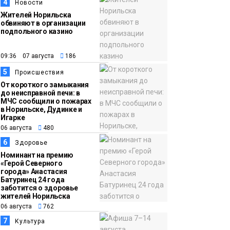
15:15
Как устроено
4
Новости
06 августа
школьное питание в
Жителей Норильска
обвиняют в организации
Норильске: льготы,
подпольного казино
меню и порядок
оплаты
Образование
09:36 07 августа
186
5
Происшествия
От короткого замыкания
до неисправной печи: в
МЧС сообщили о пожарах
в Норильске, Дудинке и
Игарке
06 августа
480
6
Здоровье
Номинант на премию
«Герой Северного
города» Анастасия
Батуринец 24 года
заботится о здоровье
жителей Норильска
06 августа
762
7
Культура