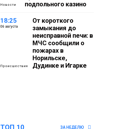
подпольного казино
Новости
18:25
От короткого
06 августа
замыкания до
неисправной печи: в
МЧС сообщили о
пожарах в
Норильске,
Дудинке и Игарке
Происшествия
17:50
Номинант на премию
06 августа
«Герой Северного
города» Анастасия
Батуринец 24 года
заботится о здоровье
жителей Норильска
Здоровье
ТОП 10
ЗА НЕДЕЛЮ