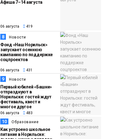
Афиша 7–14 августа
06 августа
419
8
Новости
Фонд «Наш Норильск»
запускает осеннюю
кампанию по поддержке
соцпроектов
06 августа
431
9
Новости
Первый юбилей «Башни»
отпразднуют в
Норильске: гостей ждут
фестиваль, квест и
многое другое
06 августа
483
10
Образование
Как устроено школьное
питание в Норильске: