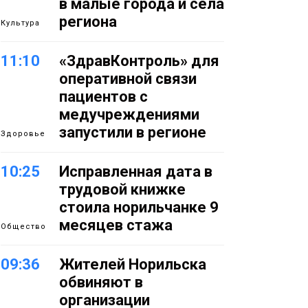
в малые города и сёла
региона
Культура
11:10
«ЗдравКонтроль» для
оперативной связи
пациентов с
медучреждениями
запустили в регионе
Здоровье
10:25
Исправленная дата в
трудовой книжке
стоила норильчанке 9
месяцев стажа
Общество
09:36
Жителей Норильска
обвиняют в
организации