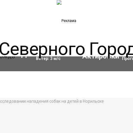
Влажность:
90
%
Акти
11
°C
Ветер:
3
м/с
Прог