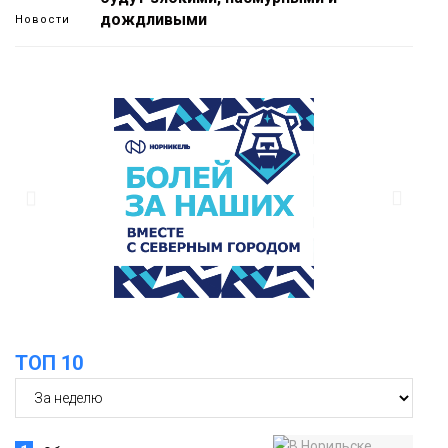
дождливыми
Новости
12:32
Как в Норильске помогают женщинам
из исправительного центра
адаптироваться к жизни
Общество
11:53
22 земских работника культуры
отправятся в малые города и сёла
региона
Культура
ТОП 10