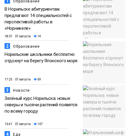
1
Образование
В Норильске абитуриентам
предлагают 14 специальностей с
перспективой работы в
«Норникеле»
18:01 07 августа
14
2
Образование
Норильские школьники бесплатно
отдохнут на берегу Японского моря
17:25 07 августа
69
3
Новости
Зелёный курс Норильска: новые
скверы и тысячи растений появятся
по всему городу
16:41 07 августа
107
4
Еда