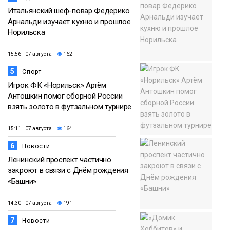
Итальянский шеф-повар Федерико
Арнальди изучает кухню и прошлое
Норильска
15:56 07 августа
162
5
Спорт
Игрок ФК «Норильск» Артём
Антошкин помог сборной России
взять золото в футзальном турнире
15:11 07 августа
164
6
Новости
Ленинский проспект частично
закроют в связи с Днём рождения
«Башни»
14:30 07 августа
191
7
Новости