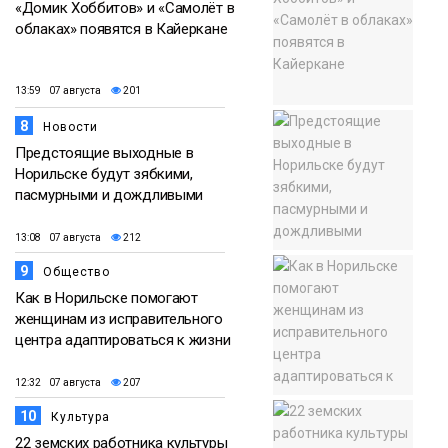
«Домик Хоббитов» и «Самолёт в
облаках» появятся в Кайеркане
13:59 07 августа
201
8
Новости
Предстоящие выходные в
Норильске будут зябкими,
пасмурными и дождливыми
13:08 07 августа
212
9
Общество
Как в Норильске помогают
женщинам из исправительного
центра адаптироваться к жизни
12:32 07 августа
207
10
Культура
22 земских работника культуры