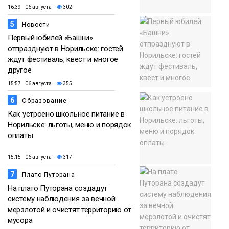
16:39 06 августа
302
5
Новости
Первый юбилей «Башни»
отпразднуют в Норильске: гостей
ждут фестиваль, квест и многое
другое
15:57 06 августа
355
6
Образование
Как устроено школьное питание в
Норильске: льготы, меню и порядок
оплаты
15:15 06 августа
317
7
Плато Путорана
На плато Путорана создадут
систему наблюдения за вечной
мерзлотой и очистят территорию от
мусора