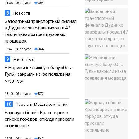
14:36 06 августа
364
8
Новости
Заполярный транспортный филиал
в Дудинке заасфальтировал 47
тысяч «квадратов» грузовых
площадок
13:47 06 августа
346
9
Животные
В Норильске лыжную базу «Оль-
Гуль» закрыли из-за появления
медведя
13:10 06 августа
573
10
Проекты Медиакомпании
Барнаул обошёл Красноярск в
списке городов, откуда приехали
норильчане
12:25 06 августа
547