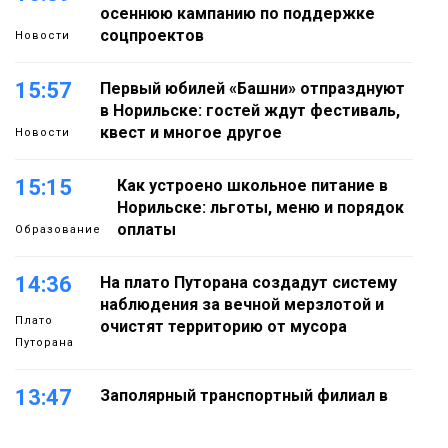
осеннюю кампанию по поддержке
соцпроектов
Новости
15:57
Первый юбилей «Башни» отпразднуют
в Норильске: гостей ждут фестиваль,
квест и многое другое
Новости
15:15
Как устроено школьное питание в
Норильске: льготы, меню и порядок
оплаты
Образование
14:36
На плато Путорана создадут систему
наблюдения за вечной мерзлотой и
Плато
очистят территорию от мусора
Путорана
13:47
Заполярный транспортный филиал в
Дудинке заасфальтировал 47 тысяч
«квадратов» грузовых площадок
Новости