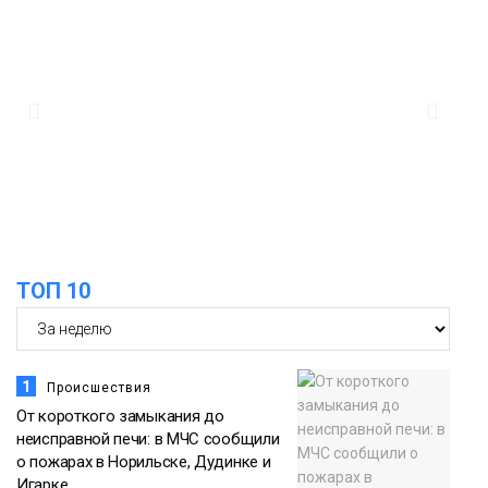
13:10
В Норильске лыжную базу «Оль-Гуль»
закрыли из-за появления медведя
Животные
12:25
Барнаул обошёл Красноярск в
списке городов, откуда приехали
Проекты
норильчане
Медиакомпании
ТОП 10
1
Происшествия
От короткого замыкания до
неисправной печи: в МЧС сообщили
о пожарах в Норильске, Дудинке и
Игарке