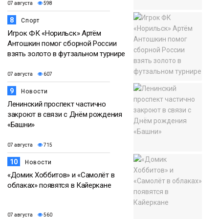
07 августа
598
8
Спорт
Игрок ФК «Норильск» Артём
Антошкин помог сборной России
взять золото в футзальном турнире
07 августа
607
9
Новости
Ленинский проспект частично
закроют в связи с Днём рождения
«Башни»
07 августа
715
10
Новости
«Домик Хоббитов» и «Самолёт в
облаках» появятся в Кайеркане
07 августа
560