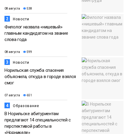
08 августа
538
2
Новости
Филолог назвала «нишевый»
главным кандидатом на звание
слова года
08 августа
599
3
Новости
Норильская служба спасения
объяснила, откуда в городе взялся
смог
07 августа
651
4
Образование
В Норильске абитуриентам
предлагают 14 специальностей с
перспективой работы в
«Норникеле»