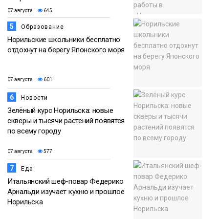
07 августа
645
5
Образование
Норильские школьники бесплатно
отдохнут на берегу Японского моря
07 августа
601
6
Новости
Зелёный курс Норильска: новые
скверы и тысячи растений появятся
по всему городу
07 августа
577
7
Еда
Итальянский шеф-повар Федерико
Арнальди изучает кухню и прошлое
Норильска