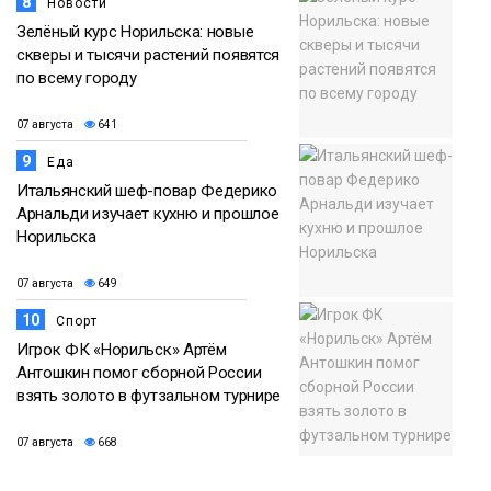
8
Новости
Зелёный курс Норильска: новые
скверы и тысячи растений появятся
по всему городу
07 августа
641
9
Еда
Итальянский шеф-повар Федерико
Арнальди изучает кухню и прошлое
Норильска
07 августа
649
10
Спорт
Игрок ФК «Норильск» Артём
Антошкин помог сборной России
взять золото в футзальном турнире
07 августа
668