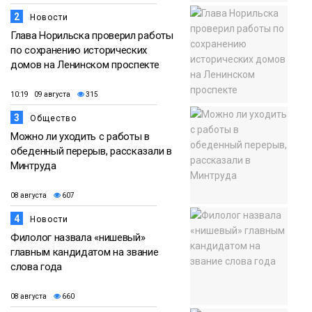
2
Новости
Глава Норильска проверил работы
по сохранению исторических
домов на Ленинском проспекте
10:19 09 августа
315
3
Общество
Можно ли уходить с работы в
обеденный перерыв, рассказали в
Минтруда
08 августа
607
4
Новости
Филолог назвала «нишевый»
главным кандидатом на звание
слова года
08 августа
660