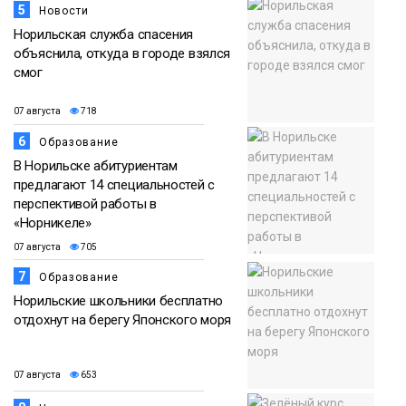
5
Новости
Норильская служба спасения
объяснила, откуда в городе взялся
смог
07 августа
718
6
Образование
В Норильске абитуриентам
предлагают 14 специальностей с
перспективой работы в
«Норникеле»
07 августа
705
7
Образование
Норильские школьники бесплатно
отдохнут на берегу Японского моря
07 августа
653